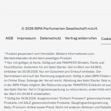
© 2026 BIPA Parfumerien Gesellschaft m.b.H.
AGB
Impressum
Datenschutz
Vertrag widerrufen
Cooki
* Produkt gesponsert vom Hersteller. Weitere Informationen zum
Werbetreibenden direkt beim jeweiligen Produkt.
*³ Nur mit gültiger jö Karte. Gültig auf alle PAMPERS Windeln, Pants und
Feuchttücher. Gutschein für ein tiptoi Starter-Set im Wert von 54.99 €,
einlösbar bis 30.09.2026. Nur ein Gutschein pro Einkauf einlösbar. Der
Sammelwert wird auf der Rechnung angedruckt. Gültig in allen BIPA Filialen
im Online Shop. Solange der Vorrat reicht. Abholung des tiptoi Starter Sets n
in der BIPA Filiale möglich. Bei Retournierung der PAMPERS Einkäufe ist au
das tiptoi Starter-Set in Originalverpackung zu retournieren, andernfalls wir
der Wert iHv 54.99 € einbehalten.
*⁴ Gültig bis 19.08.2026. Ausgenommen "Einfach Preiswert" gekennzeichnete
Produkte, mit SALE gekennzeichnete Produkte, Säuglingsanfangsnahrung,
Baby-Premium-Artikel sowie Pfand. Nicht mit anderen Aktionen und Rabatt