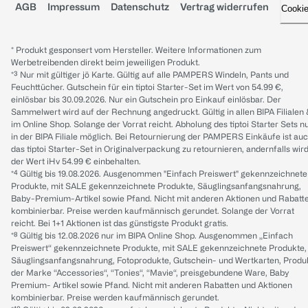
AGB
Impressum
Datenschutz
Vertrag widerrufen
Cooki
* Produkt gesponsert vom Hersteller. Weitere Informationen zum
Werbetreibenden direkt beim jeweiligen Produkt.
*³ Nur mit gültiger jö Karte. Gültig auf alle PAMPERS Windeln, Pants und
Feuchttücher. Gutschein für ein tiptoi Starter-Set im Wert von 54.99 €,
einlösbar bis 30.09.2026. Nur ein Gutschein pro Einkauf einlösbar. Der
Sammelwert wird auf der Rechnung angedruckt. Gültig in allen BIPA Filialen
im Online Shop. Solange der Vorrat reicht. Abholung des tiptoi Starter Sets n
in der BIPA Filiale möglich. Bei Retournierung der PAMPERS Einkäufe ist au
das tiptoi Starter-Set in Originalverpackung zu retournieren, andernfalls wir
der Wert iHv 54.99 € einbehalten.
*⁴ Gültig bis 19.08.2026. Ausgenommen "Einfach Preiswert" gekennzeichnete
Produkte, mit SALE gekennzeichnete Produkte, Säuglingsanfangsnahrung,
Baby-Premium-Artikel sowie Pfand. Nicht mit anderen Aktionen und Rabatt
kombinierbar. Preise werden kaufmännisch gerundet. Solange der Vorrat
reicht. Bei 1+1 Aktionen ist das günstigste Produkt gratis.
*⁸ Gültig bis 12.08.2026 nur im BIPA Online Shop. Ausgenommen „Einfach
Preiswert“ gekennzeichnete Produkte, mit SALE gekennzeichnete Produkte,
Säuglingsanfangsnahrung, Fotoprodukte, Gutschein- und Wertkarten, Produ
der Marke “Accessories“, “Tonies“, “Mavie“, preisgebundene Ware, Baby
Premium- Artikel sowie Pfand. Nicht mit anderen Rabatten und Aktionen
kombinierbar. Preise werden kaufmännisch gerundet.