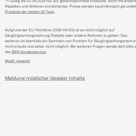
*¹⁰ Gültig bis 02.09.2026 nur auf gekennzeichnete Produkte. Nicht mit ander
Rabatten und Aktionen kombinierbar. Preise werden kaufmännisch gerundet
Preisliste der letzten 30 Tage
Aufgrund der EU-Richtlinie 2006/141/EG ist es nicht möglich auf
Säuglingsanfangsnahrung Rabatte oder andere Aktionen zu geben. Des
weiteren ist ebenfalls ein Sammeln von Punkten für Säuglingsanfangsnahru
nicht erlaubt und daher nicht möglich.
Bei weiteren Fragen wende dich bitte 
das
BIPA Kundenservice
.
MwSt. gesenkt
Meldung möglicher illegaler Inhalte