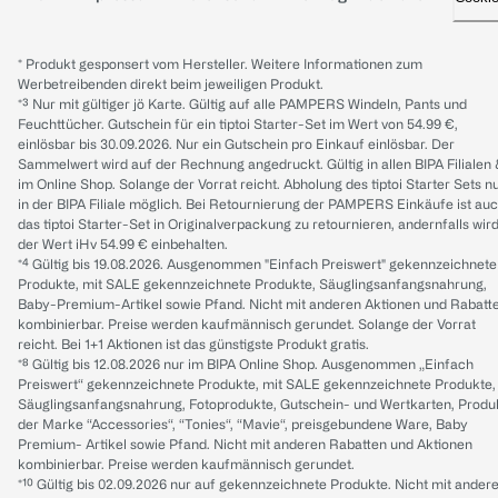
* Produkt gesponsert vom Hersteller. Weitere Informationen zum
Werbetreibenden direkt beim jeweiligen Produkt.
*³ Nur mit gültiger jö Karte. Gültig auf alle PAMPERS Windeln, Pants und
Feuchttücher. Gutschein für ein tiptoi Starter-Set im Wert von 54.99 €,
einlösbar bis 30.09.2026. Nur ein Gutschein pro Einkauf einlösbar. Der
Sammelwert wird auf der Rechnung angedruckt. Gültig in allen BIPA Filialen
im Online Shop. Solange der Vorrat reicht. Abholung des tiptoi Starter Sets n
in der BIPA Filiale möglich. Bei Retournierung der PAMPERS Einkäufe ist au
das tiptoi Starter-Set in Originalverpackung zu retournieren, andernfalls wir
der Wert iHv 54.99 € einbehalten.
*⁴ Gültig bis 19.08.2026. Ausgenommen "Einfach Preiswert" gekennzeichnete
Produkte, mit SALE gekennzeichnete Produkte, Säuglingsanfangsnahrung,
Baby-Premium-Artikel sowie Pfand. Nicht mit anderen Aktionen und Rabatt
kombinierbar. Preise werden kaufmännisch gerundet. Solange der Vorrat
reicht. Bei 1+1 Aktionen ist das günstigste Produkt gratis.
*⁸ Gültig bis 12.08.2026 nur im BIPA Online Shop. Ausgenommen „Einfach
Preiswert“ gekennzeichnete Produkte, mit SALE gekennzeichnete Produkte,
Säuglingsanfangsnahrung, Fotoprodukte, Gutschein- und Wertkarten, Produ
der Marke “Accessories“, “Tonies“, “Mavie“, preisgebundene Ware, Baby
Premium- Artikel sowie Pfand. Nicht mit anderen Rabatten und Aktionen
kombinierbar. Preise werden kaufmännisch gerundet.
*¹⁰ Gültig bis 02.09.2026 nur auf gekennzeichnete Produkte. Nicht mit ander