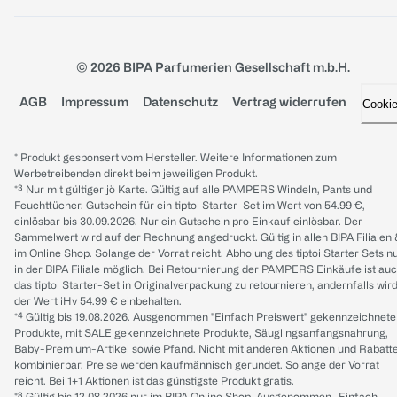
© 2026 BIPA Parfumerien Gesellschaft m.b.H.
AGB
Impressum
Datenschutz
Vertrag widerrufen
Cooki
* Produkt gesponsert vom Hersteller. Weitere Informationen zum
Werbetreibenden direkt beim jeweiligen Produkt.
*³ Nur mit gültiger jö Karte. Gültig auf alle PAMPERS Windeln, Pants und
Feuchttücher. Gutschein für ein tiptoi Starter-Set im Wert von 54.99 €,
einlösbar bis 30.09.2026. Nur ein Gutschein pro Einkauf einlösbar. Der
Sammelwert wird auf der Rechnung angedruckt. Gültig in allen BIPA Filialen
im Online Shop. Solange der Vorrat reicht. Abholung des tiptoi Starter Sets n
in der BIPA Filiale möglich. Bei Retournierung der PAMPERS Einkäufe ist au
das tiptoi Starter-Set in Originalverpackung zu retournieren, andernfalls wir
der Wert iHv 54.99 € einbehalten.
*⁴ Gültig bis 19.08.2026. Ausgenommen "Einfach Preiswert" gekennzeichnete
Produkte, mit SALE gekennzeichnete Produkte, Säuglingsanfangsnahrung,
Baby-Premium-Artikel sowie Pfand. Nicht mit anderen Aktionen und Rabatt
kombinierbar. Preise werden kaufmännisch gerundet. Solange der Vorrat
reicht. Bei 1+1 Aktionen ist das günstigste Produkt gratis.
*⁸ Gültig bis 12.08.2026 nur im BIPA Online Shop. Ausgenommen „Einfach