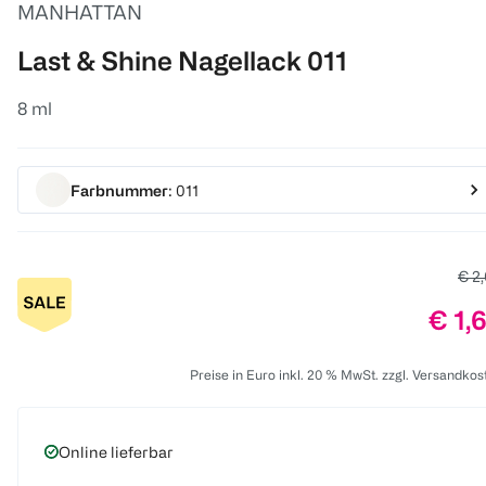
MANHATTAN
Last & Shine Nagellack 011
8 ml
Farbnummer
: 011
Alte
€ 2
Prei
€ 1,
Preise in Euro inkl. 20 % MwSt. zzgl. Versandkos
Online lieferbar