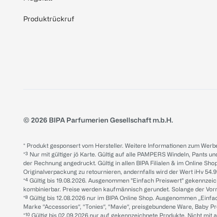
Produktrückruf
© 2026 BIPA Parfumerien Gesellschaft m.b.H.
* Produkt gesponsert vom Hersteller. Weitere Informationen zum Werbe
*³ Nur mit gültiger jö Karte. Gültig auf alle PAMPERS Windeln, Pants un
der Rechnung angedruckt. Gültig in allen BIPA Filialen & im Online Shop
Originalverpackung zu retournieren, andernfalls wird der Wert iHv 54.9
*⁴ Gültig bis 19.08.2026. Ausgenommen "Einfach Preiswert" gekennze
kombinierbar. Preise werden kaufmännisch gerundet. Solange der Vorrat 
*⁸ Gültig bis 12.08.2026 nur im BIPA Online Shop. Ausgenommen „Einf
Marke “Accessories“, “Tonies“, “Mavie“, preisgebundene Ware, Baby P
*¹⁰ Gültig bis 02.09.2026 nur auf gekennzeichnete Produkte. Nicht mi