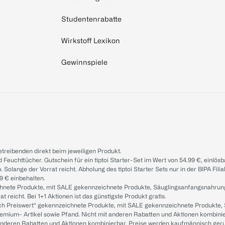
Studentenrabatte
Wirkstoff Lexikon
Gewinnspiele
treibenden direkt beim jeweiligen Produkt.
d Feuchttücher. Gutschein für ein tiptoi Starter-Set im Wert von 54.99 €, einlö
. Solange der Vorrat reicht. Abholung des tiptoi Starter Sets nur in der BIPA Fil
9 € einbehalten.
ichnete Produkte, mit SALE gekennzeichnete Produkte, Säuglingsanfangsnahrun
reicht. Bei 1+1 Aktionen ist das günstigste Produkt gratis.
ach Preiswert“ gekennzeichnete Produkte, mit SALE gekennzeichnete Produkte,
remium- Artikel sowie Pfand. Nicht mit anderen Rabatten und Aktionen kombini
t anderen Rabatten und Aktionen kombinierbar. Preise werden kaufmännisch ger