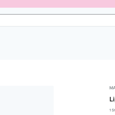
M
L
1 S