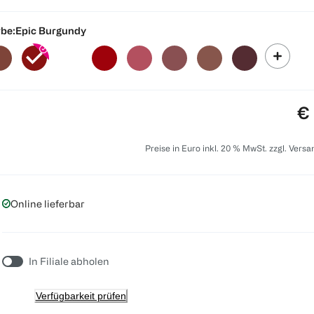
be:
Epic Burgundy
Pr
€ 
Preise in Euro inkl. 20 % MwSt. zzgl. Vers
Online lieferbar
In Filiale abholen
Verfügbarkeit prüfen