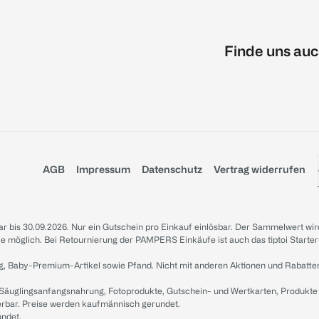
Finde uns auc
AGB
Impressum
Datenschutz
Vertrag widerrufen
sbar bis 30.09.2026. Nur ein Gutschein pro Einkauf einlösbar. Der Sammelwert wir
iale möglich. Bei Retournierung der PAMPERS Einkäufe ist auch das tiptoi Starter
g, Baby-Premium-Artikel sowie Pfand. Nicht mit anderen Aktionen und Rabatte
 Säuglingsanfangsnahrung, Fotoprodukte, Gutschein- und Wertkarten, Produkte
erbar. Preise werden kaufmännisch gerundet.
undet.