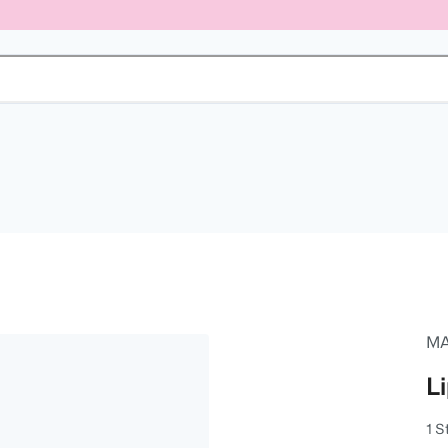
M
L
1 S