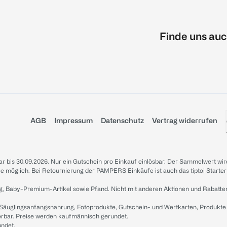
Finde uns auc
AGB
Impressum
Datenschutz
Vertrag widerrufen
sbar bis 30.09.2026. Nur ein Gutschein pro Einkauf einlösbar. Der Sammelwert wir
iale möglich. Bei Retournierung der PAMPERS Einkäufe ist auch das tiptoi Starter
g, Baby-Premium-Artikel sowie Pfand. Nicht mit anderen Aktionen und Rabatte
 Säuglingsanfangsnahrung, Fotoprodukte, Gutschein- und Wertkarten, Produkte
erbar. Preise werden kaufmännisch gerundet.
undet.