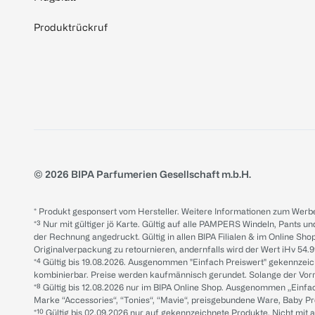
Produktrückruf
© 2026 BIPA Parfumerien Gesellschaft m.b.H.
* Produkt gesponsert vom Hersteller. Weitere Informationen zum Werbe
*³ Nur mit gültiger jö Karte. Gültig auf alle PAMPERS Windeln, Pants un
der Rechnung angedruckt. Gültig in allen BIPA Filialen & im Online Shop
Originalverpackung zu retournieren, andernfalls wird der Wert iHv 54.9
*⁴ Gültig bis 19.08.2026. Ausgenommen "Einfach Preiswert" gekennze
kombinierbar. Preise werden kaufmännisch gerundet. Solange der Vorrat 
*⁸ Gültig bis 12.08.2026 nur im BIPA Online Shop. Ausgenommen „Einf
Marke “Accessories“, “Tonies“, “Mavie“, preisgebundene Ware, Baby P
*¹⁰ Gültig bis 02.09.2026 nur auf gekennzeichnete Produkte. Nicht mi