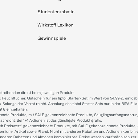
Studentenrabatte
Wirkstoff Lexikon
Gewinnspiele
treibenden direkt beim jeweiligen Produkt.
d Feuchttücher. Gutschein für ein tiptoi Starter-Set im Wert von 54.99 €, einlö
. Solange der Vorrat reicht. Abholung des tiptoi Starter Sets nur in der BIPA Fil
9 € einbehalten.
ichnete Produkte, mit SALE gekennzeichnete Produkte, Säuglingsanfangsnahrun
reicht. Bei 1+1 Aktionen ist das günstigste Produkt gratis.
ach Preiswert“ gekennzeichnete Produkte, mit SALE gekennzeichnete Produkte,
remium- Artikel sowie Pfand. Nicht mit anderen Rabatten und Aktionen kombini
t anderen Rabatten und Aktionen kombinierbar. Preise werden kaufmännisch ger