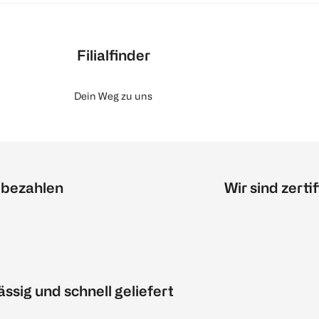
Filialfinder
Dein Weg zu uns
 bezahlen
Wir sind zertif
ässig und schnell geliefert