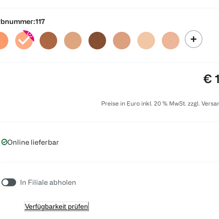
rbnummer:
117
Pre
€ 
Preise in Euro inkl. 20 % MwSt. zzgl. Vers
Online lieferbar
In Filiale abholen
Verfügbarkeit prüfen