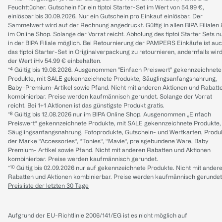
Feuchttücher. Gutschein für ein tiptoi Starter-Set im Wert von 54.99 €,
einlösbar bis 30.09.2026. Nur ein Gutschein pro Einkauf einlösbar. Der
Sammelwert wird auf der Rechnung angedruckt. Gültig in allen BIPA Filialen
im Online Shop. Solange der Vorrat reicht. Abholung des tiptoi Starter Sets n
in der BIPA Filiale möglich. Bei Retournierung der PAMPERS Einkäufe ist au
das tiptoi Starter-Set in Originalverpackung zu retournieren, andernfalls wir
der Wert iHv 54.99 € einbehalten.
*⁴ Gültig bis 19.08.2026. Ausgenommen "Einfach Preiswert" gekennzeichnete
Produkte, mit SALE gekennzeichnete Produkte, Säuglingsanfangsnahrung,
Baby-Premium-Artikel sowie Pfand. Nicht mit anderen Aktionen und Rabatt
kombinierbar. Preise werden kaufmännisch gerundet. Solange der Vorrat
reicht. Bei 1+1 Aktionen ist das günstigste Produkt gratis.
*⁸ Gültig bis 12.08.2026 nur im BIPA Online Shop. Ausgenommen „Einfach
Preiswert“ gekennzeichnete Produkte, mit SALE gekennzeichnete Produkte,
Säuglingsanfangsnahrung, Fotoprodukte, Gutschein- und Wertkarten, Produ
der Marke “Accessories“, “Tonies“, “Mavie“, preisgebundene Ware, Baby
Premium- Artikel sowie Pfand. Nicht mit anderen Rabatten und Aktionen
kombinierbar. Preise werden kaufmännisch gerundet.
*¹⁰ Gültig bis 02.09.2026 nur auf gekennzeichnete Produkte. Nicht mit ander
Rabatten und Aktionen kombinierbar. Preise werden kaufmännisch gerundet
Preisliste der letzten 30 Tage
Aufgrund der EU-Richtlinie 2006/141/EG ist es nicht möglich auf