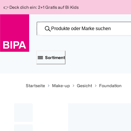
Weiter
Für
Für
Für
👉 Deck dich ein: 2+1 Gratis auf Bi Kids
zum
300 Ös
500 Ös
150 Ös
Inhalt
-20%
-10%
-15%
Sortiment
Startseite
Make-up
Gesicht
Foundation