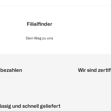
Filialfinder
Dein Weg zu uns
 bezahlen
Wir sind zertif
ässig und schnell geliefert