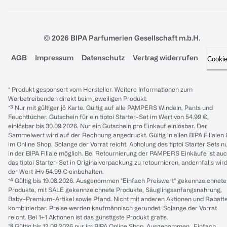
© 2026 BIPA Parfumerien Gesellschaft m.b.H.
AGB
Impressum
Datenschutz
Vertrag widerrufen
Cooki
* Produkt gesponsert vom Hersteller. Weitere Informationen zum
Werbetreibenden direkt beim jeweiligen Produkt.
*³ Nur mit gültiger jö Karte. Gültig auf alle PAMPERS Windeln, Pants und
Feuchttücher. Gutschein für ein tiptoi Starter-Set im Wert von 54.99 €,
einlösbar bis 30.09.2026. Nur ein Gutschein pro Einkauf einlösbar. Der
Sammelwert wird auf der Rechnung angedruckt. Gültig in allen BIPA Filialen
im Online Shop. Solange der Vorrat reicht. Abholung des tiptoi Starter Sets n
in der BIPA Filiale möglich. Bei Retournierung der PAMPERS Einkäufe ist au
das tiptoi Starter-Set in Originalverpackung zu retournieren, andernfalls wir
der Wert iHv 54.99 € einbehalten.
*⁴ Gültig bis 19.08.2026. Ausgenommen "Einfach Preiswert" gekennzeichnete
Produkte, mit SALE gekennzeichnete Produkte, Säuglingsanfangsnahrung,
Baby-Premium-Artikel sowie Pfand. Nicht mit anderen Aktionen und Rabatt
kombinierbar. Preise werden kaufmännisch gerundet. Solange der Vorrat
reicht. Bei 1+1 Aktionen ist das günstigste Produkt gratis.
*⁸ Gültig bis 12.08.2026 nur im BIPA Online Shop. Ausgenommen „Einfach