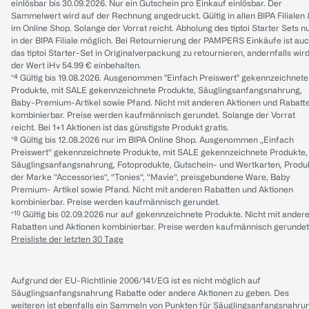
einlösbar bis 30.09.2026. Nur ein Gutschein pro Einkauf einlösbar. Der
Sammelwert wird auf der Rechnung angedruckt. Gültig in allen BIPA Filialen
im Online Shop. Solange der Vorrat reicht. Abholung des tiptoi Starter Sets n
in der BIPA Filiale möglich. Bei Retournierung der PAMPERS Einkäufe ist au
das tiptoi Starter-Set in Originalverpackung zu retournieren, andernfalls wir
der Wert iHv 54.99 € einbehalten.
*⁴ Gültig bis 19.08.2026. Ausgenommen "Einfach Preiswert" gekennzeichnete
Produkte, mit SALE gekennzeichnete Produkte, Säuglingsanfangsnahrung,
Baby-Premium-Artikel sowie Pfand. Nicht mit anderen Aktionen und Rabatt
kombinierbar. Preise werden kaufmännisch gerundet. Solange der Vorrat
reicht. Bei 1+1 Aktionen ist das günstigste Produkt gratis.
*⁸ Gültig bis 12.08.2026 nur im BIPA Online Shop. Ausgenommen „Einfach
Preiswert“ gekennzeichnete Produkte, mit SALE gekennzeichnete Produkte,
Säuglingsanfangsnahrung, Fotoprodukte, Gutschein- und Wertkarten, Produ
der Marke “Accessories“, “Tonies“, “Mavie“, preisgebundene Ware, Baby
Premium- Artikel sowie Pfand. Nicht mit anderen Rabatten und Aktionen
kombinierbar. Preise werden kaufmännisch gerundet.
*¹⁰ Gültig bis 02.09.2026 nur auf gekennzeichnete Produkte. Nicht mit ander
Rabatten und Aktionen kombinierbar. Preise werden kaufmännisch gerundet
Preisliste der letzten 30 Tage
Aufgrund der EU-Richtlinie 2006/141/EG ist es nicht möglich auf
Säuglingsanfangsnahrung Rabatte oder andere Aktionen zu geben. Des
weiteren ist ebenfalls ein Sammeln von Punkten für Säuglingsanfangsnahru