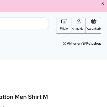
Filiale
Anmelden
Warenkorb
Aktionen
Fotoshop
otton Men Shirt M
tück