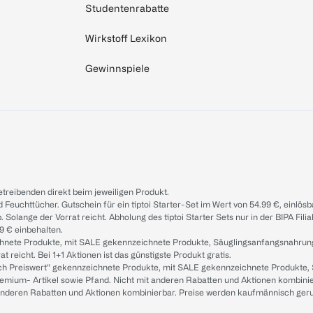
Studentenrabatte
Wirkstoff Lexikon
Gewinnspiele
treibenden direkt beim jeweiligen Produkt.
d Feuchttücher. Gutschein für ein tiptoi Starter-Set im Wert von 54.99 €, einlö
. Solange der Vorrat reicht. Abholung des tiptoi Starter Sets nur in der BIPA Fil
9 € einbehalten.
ichnete Produkte, mit SALE gekennzeichnete Produkte, Säuglingsanfangsnahrun
reicht. Bei 1+1 Aktionen ist das günstigste Produkt gratis.
ach Preiswert“ gekennzeichnete Produkte, mit SALE gekennzeichnete Produkte,
remium- Artikel sowie Pfand. Nicht mit anderen Rabatten und Aktionen kombini
t anderen Rabatten und Aktionen kombinierbar. Preise werden kaufmännisch ger