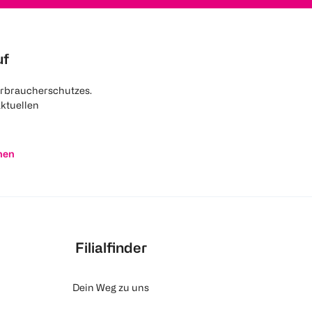
uf
rbraucherschutzes.
aktuellen
nen
Filialfinder
Dein Weg zu uns