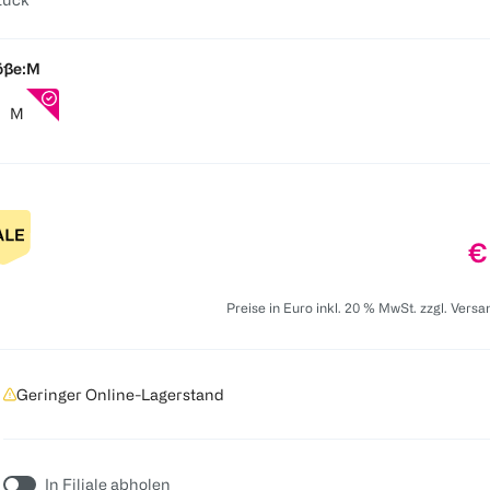
öße:
M
M
P
€
Preise in Euro inkl. 20 % MwSt. zzgl. Vers
Geringer Online-Lagerstand
In Filiale abholen