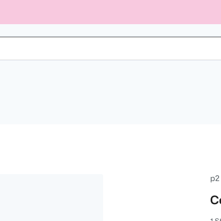
p2
C
1 S