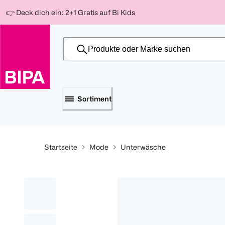
Weiter
Für
Für
Für
👉 Deck dich ein: 2+1 Gratis auf Bi Kids
zum
300 Ös
500 Ös
150 Ös
Inhalt
-20%
-10%
-15%
Sortiment
Startseite
Mode
Unterwäsche