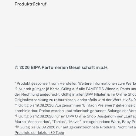
Produktrückruf
© 2026 BIPA Parfumerien Gesellschaft m.b.H.
* Produkt gesponsert vom Hersteller. Weitere Informationen zum Werbe
*³ Nur mit gültiger jö Karte. Gültig auf alle PAMPERS Windeln, Pants un
der Rechnung angedruckt. Gültig in allen BIPA Filialen & im Online Shop
Originalverpackung zu retournieren, andernfalls wird der Wert iHv 54.9
*⁴ Gültig bis 19.08.2026. Ausgenommen "Einfach Preiswert" gekennze
kombinierbar. Preise werden kaufmännisch gerundet. Solange der Vorrat 
*⁸ Gültig bis 12.08.2026 nur im BIPA Online Shop. Ausgenommen „Einf
Marke “Accessories“, “Tonies“, “Mavie“, preisgebundene Ware, Baby P
*¹⁰ Gültig bis 02.09.2026 nur auf gekennzeichnete Produkte. Nicht mi
Preisliste der letzten 30 Tage