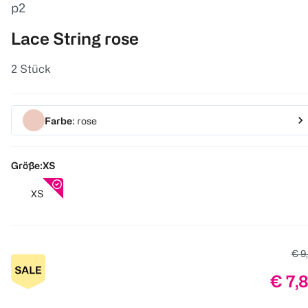
p2
Lace String rose
2 Stück
Farbe
: rose
Größe:
XS
XS
Alte
€ 9
Preis
€ 7,