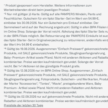
* Produkt gesponsert vom Hersteller. Weitere Informationen zum
Werbetreibenden direkt beim jeweiligen Produkt.
*³ Nur mit gültiger jö Karte. Gültig auf alle PAMPERS Windeln, Pants und
Feuchttücher. Gutschein für ein tiptoi Starter-Set im Wert von 54.99 €,
einlösbar bis 30.09.2026. Nur ein Gutschein pro Einkauf einlösbar. Der
Sammelwert wird auf der Rechnung angedruckt. Gültig in allen BIPA Filialen
im Online Shop. Solange der Vorrat reicht. Abholung des tiptoi Starter Sets n
in der BIPA Filiale möglich. Bei Retournierung der PAMPERS Einkäufe ist au
das tiptoi Starter-Set in Originalverpackung zu retournieren, andernfalls wir
der Wert iHv 54.99 € einbehalten.
*⁴ Gültig bis 19.08.2026. Ausgenommen "Einfach Preiswert" gekennzeichnete
Produkte, mit SALE gekennzeichnete Produkte, Säuglingsanfangsnahrung,
Baby-Premium-Artikel sowie Pfand. Nicht mit anderen Aktionen und Rabatt
kombinierbar. Preise werden kaufmännisch gerundet. Solange der Vorrat
reicht. Bei 1+1 Aktionen ist das günstigste Produkt gratis.
*⁸ Gültig bis 12.08.2026 nur im BIPA Online Shop. Ausgenommen „Einfach
Preiswert“ gekennzeichnete Produkte, mit SALE gekennzeichnete Produkte,
Säuglingsanfangsnahrung, Fotoprodukte, Gutschein- und Wertkarten, Produ
der Marke “Accessories“, “Tonies“, “Mavie“, preisgebundene Ware, Baby
Premium- Artikel sowie Pfand. Nicht mit anderen Rabatten und Aktionen
kombinierbar. Preise werden kaufmännisch gerundet.
*¹⁰ Gültig bis 02.09.2026 nur auf gekennzeichnete Produkte. Nicht mit ander
Rabatten und Aktionen kombinierbar. Preise werden kaufmännisch gerundet
Preisliste der letzten 30 Tage