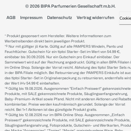
© 2026 BIPA Parfumerien Gesellschaft m.b.H.
AGB
Impressum
Datenschutz
Vertrag widerrufen
Cooki
* Produkt gesponsert vom Hersteller. Weitere Informationen zum
Werbetreibenden direkt beim jeweiligen Produkt.
*³ Nur mit gültiger jö Karte. Gültig auf alle PAMPERS Windeln, Pants und
Feuchttücher. Gutschein für ein tiptoi Starter-Set im Wert von 54.99 €,
einlösbar bis 30.09.2026. Nur ein Gutschein pro Einkauf einlösbar. Der
Sammelwert wird auf der Rechnung angedruckt. Gültig in allen BIPA Filialen
im Online Shop. Solange der Vorrat reicht. Abholung des tiptoi Starter Sets n
in der BIPA Filiale möglich. Bei Retournierung der PAMPERS Einkäufe ist au
das tiptoi Starter-Set in Originalverpackung zu retournieren, andernfalls wir
der Wert iHv 54.99 € einbehalten.
*⁴ Gültig bis 19.08.2026. Ausgenommen "Einfach Preiswert" gekennzeichnete
Produkte, mit SALE gekennzeichnete Produkte, Säuglingsanfangsnahrung,
Baby-Premium-Artikel sowie Pfand. Nicht mit anderen Aktionen und Rabatt
kombinierbar. Preise werden kaufmännisch gerundet. Solange der Vorrat
reicht. Bei 1+1 Aktionen ist das günstigste Produkt gratis.
*⁸ Gültig bis 12.08.2026 nur im BIPA Online Shop. Ausgenommen „Einfach
Preiswert“ gekennzeichnete Produkte, mit SALE gekennzeichnete Produkte,
Säuglingsanfangsnahrung, Fotoprodukte, Gutschein- und Wertkarten, Produ
der Marke “Accessories“, “Tonies“, “Mavie“, preisgebundene Ware, Baby