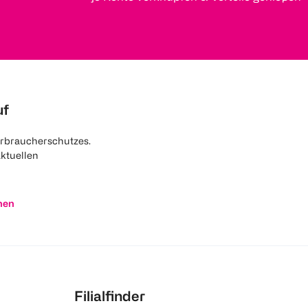
uf
rbraucherschutzes.
aktuellen
nen
Filialfinder