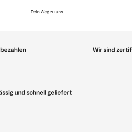
Dein Weg zu uns
 bezahlen
Wir sind zertif
ässig und schnell geliefert