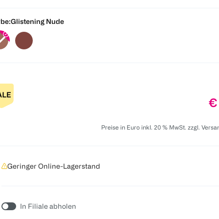
be:
Glistening Nude
Pr
€
Preise in Euro inkl. 20 % MwSt. zzgl. Vers
Geringer Online-Lagerstand
In Filiale abholen