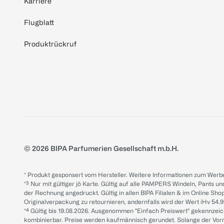
Karriere
Flugblatt
Produktrückruf
© 2026 BIPA Parfumerien Gesellschaft m.b.H.
* Produkt gesponsert vom Hersteller. Weitere Informationen zum Werbe
*³ Nur mit gültiger jö Karte. Gültig auf alle PAMPERS Windeln, Pants un
der Rechnung angedruckt. Gültig in allen BIPA Filialen & im Online Shop
Originalverpackung zu retournieren, andernfalls wird der Wert iHv 54.9
*⁴ Gültig bis 19.08.2026. Ausgenommen "Einfach Preiswert" gekennze
kombinierbar. Preise werden kaufmännisch gerundet. Solange der Vorrat 