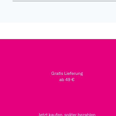
Gratis Lieferung
ab 49 €
Jetzt kaufen, später bezahlen