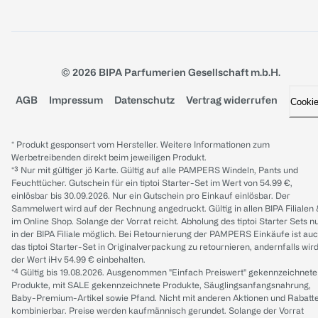
© 2026 BIPA Parfumerien Gesellschaft m.b.H.
AGB
Impressum
Datenschutz
Vertrag widerrufen
Cooki
* Produkt gesponsert vom Hersteller. Weitere Informationen zum
Werbetreibenden direkt beim jeweiligen Produkt.
*³ Nur mit gültiger jö Karte. Gültig auf alle PAMPERS Windeln, Pants und
Feuchttücher. Gutschein für ein tiptoi Starter-Set im Wert von 54.99 €,
einlösbar bis 30.09.2026. Nur ein Gutschein pro Einkauf einlösbar. Der
Sammelwert wird auf der Rechnung angedruckt. Gültig in allen BIPA Filialen
im Online Shop. Solange der Vorrat reicht. Abholung des tiptoi Starter Sets n
in der BIPA Filiale möglich. Bei Retournierung der PAMPERS Einkäufe ist au
das tiptoi Starter-Set in Originalverpackung zu retournieren, andernfalls wir
der Wert iHv 54.99 € einbehalten.
*⁴ Gültig bis 19.08.2026. Ausgenommen "Einfach Preiswert" gekennzeichnete
Produkte, mit SALE gekennzeichnete Produkte, Säuglingsanfangsnahrung,
Baby-Premium-Artikel sowie Pfand. Nicht mit anderen Aktionen und Rabatt
kombinierbar. Preise werden kaufmännisch gerundet. Solange der Vorrat