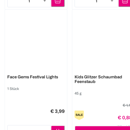
1
1
Quantity: 1
Quantity: 1
LOOK BY BIPA
tetesept:
Face Gems Festival Lights
Kids Glitzer Schaumbad
Feenstaub
1 Stück
45 g
€ 1,
€ 3,99
€ 0,8
100 g 1,