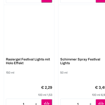
Quantity: 1
Quantity: 1
BI CARE
BI CARE
Rasiergel Festival Lights mit
Schimmer Spray Festival
Holo Effekt
Lights
150 ml
50 ml
€ 2,29
€ 3,4
100 ml 1,53
100 ml 6,
1
1