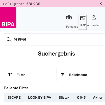
Weiter
👉 2+1 gratis auf BI KIDS
Für
Für
Für
zum
300 Ös
500 Ös
150 Ös
Inhalt
-20%
-10%
-15%
Filiale
Anmelden
Fotoshop
Suchergebnis
Beliebteste
Filter
Beliebte Filter
BI CARE
LOOK BY BIPA
Blistex
€ 0-5
Aktion