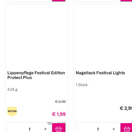
Blistex
LOOK BY BIPA
Lippenpflege Festival Edition
Nagellack Festival Lights
Protect Plus
1 Stück
4.25 g
€ 2,99
€ 2,9
€ 1,99
100 g 46,82
1
1