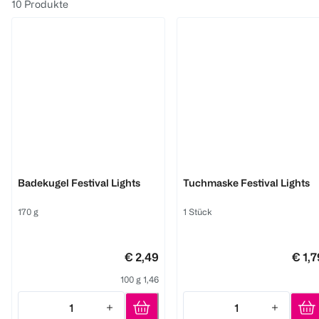
10
Produkte
BI CARE
BI CARE
Badekugel Festival Lights
Tuchmaske Festival Lights
170 g
1 Stück
€ 2,49
€ 1,7
100 g 1,46
1
1
Quantity: 1
Quantity: 1