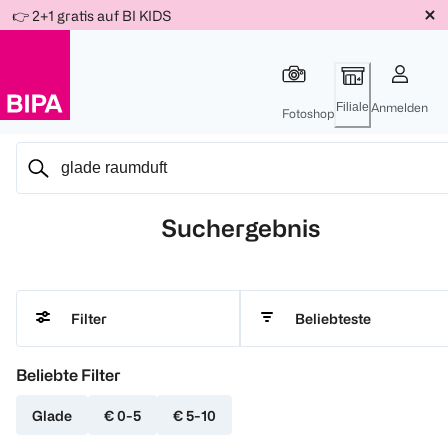
Weiter
👉 2+1 gratis auf BI KIDS
Für
Für
Für
zum
300 Ös
500 Ös
150 Ös
Inhalt
-20%
-10%
-15%
Filiale
Anmelden
Fotoshop
Suchergebnis
Beliebteste
Filter
Beliebte Filter
Glade
€ 0-5
€ 5-10