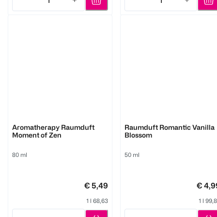
1
1
Quantity: 1
Quantity: 1
Glade
Glade
Aromatherapy Raumduft
Raumduft Romantic Vanilla
Moment of Zen
Blossom
80 ml
50 ml
€ 5,49
€ 4,9
1 l 68,63
1 l 99,