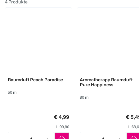
4
Produkte
Glade
Glade
Raumduft Peach Paradise
Aromatherapy Raumduft
Pure Happiness
50 ml
80 ml
€ 4,99
€ 5,4
1 l 99,80
1 l 68,