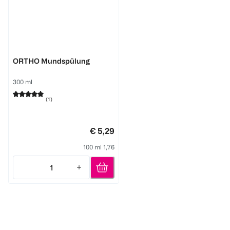
GUM
ORTHO Mundspülung
300 ml
(
1
)
€ 5,29
100 ml 1,76
1
Quantity: 1