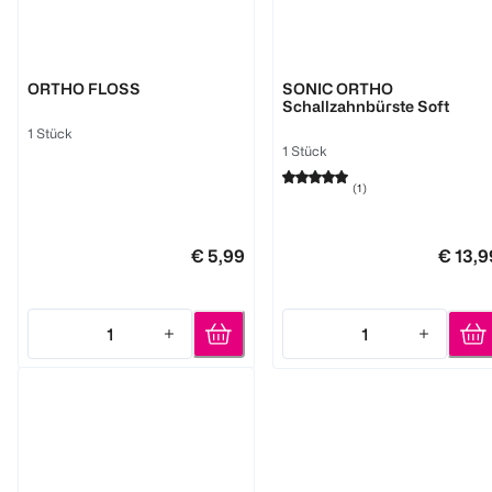
GUM
GUM
ORTHO FLOSS
SONIC ORTHO
Schallzahnbürste Soft
1 Stück
1 Stück
(
1
)
€ 5,99
€ 13,9
1
1
Quantity: 1
Quantity: 1