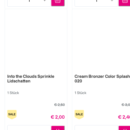
1
1
Quantity: 1
Quantity: 1
LOOK BY BIPA
LOOK BY BIPA
Into the Clouds Sprinkle
Cream Bronzer Color Splash
Lidschatten
020
1 Stück
1 Stück
€ 2,50
€ 3,
€ 2,00
€ 2,4