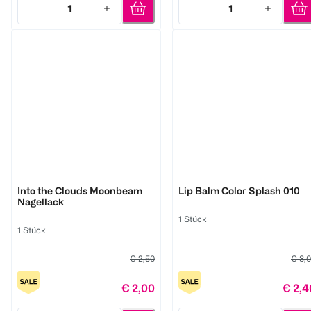
1
1
Quantity: 1
Quantity: 1
LOOK BY BIPA
LOOK BY BIPA
Into the Clouds Moonbeam
Lip Balm Color Splash 010
Nagellack
1 Stück
1 Stück
€ 2,50
€ 3,
€ 2,00
€ 2,4