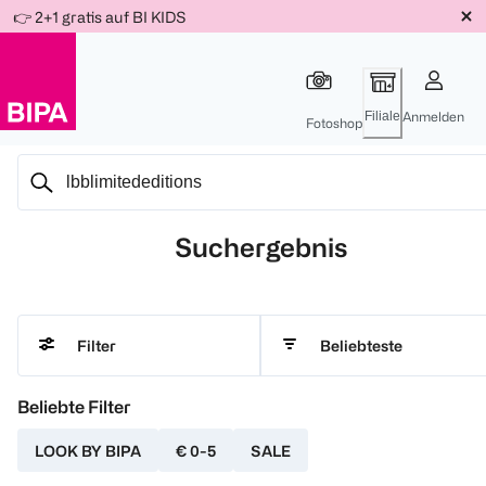
Weiter
👉 2+1 gratis auf BI KIDS
Für
Für
Für
zum
300 Ös
500 Ös
150 Ös
Inhalt
-20%
-10%
-15%
Filiale
Anmelden
Fotoshop
Suchergebnis
Beliebteste
Filter
Beliebte Filter
LOOK BY BIPA
€ 0-5
SALE