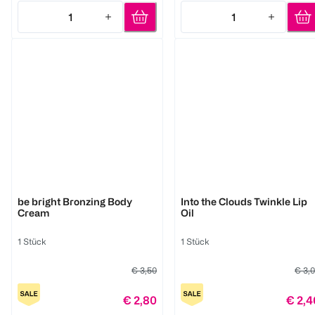
1
1
Quantity: 1
Quantity: 1
LOOK BY BIPA
LOOK BY BIPA
be bright Bronzing Body
Into the Clouds Twinkle Lip
Cream
Oil
1 Stück
1 Stück
€ 3,50
€ 3,
€ 2,80
€ 2,4