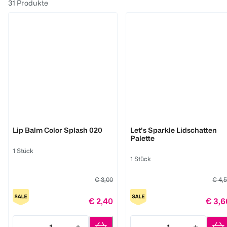
31
Produkte
LOOK BY BIPA
LOOK BY BIPA
Lip Balm Color Splash 020
Let's Sparkle Lidschatten
Palette
1 Stück
1 Stück
€ 3,00
€ 4,
€ 2,40
€ 3,6