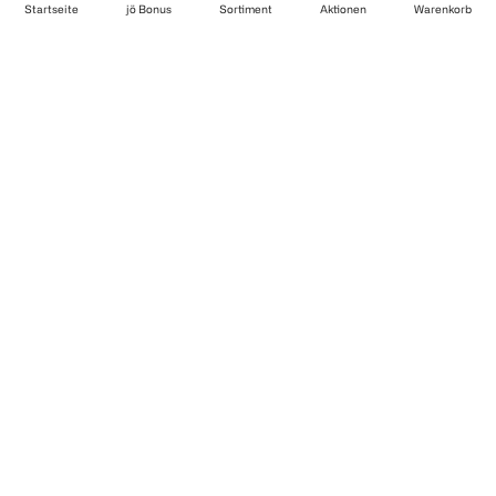
Startseite
jö Bonus
Sortiment
Aktionen
Warenkorb
Zuverlässig und schnell geliefert
Wir sind zertifiziert
Finde uns auch auf