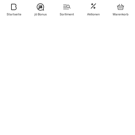
Sicher bezahlen
Startseite
jö Bonus
Sortiment
Aktionen
Warenkorb
Zuverlässig und schnell geliefert
Wir sind zertifiziert