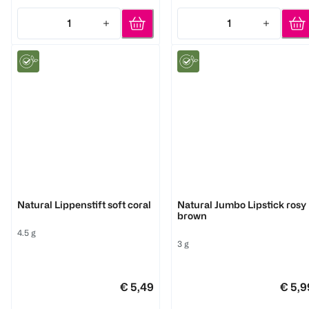
1
1
Quantity: 1
Quantity: 1
Benecos
Benecos
Natural Lippenstift soft coral
Natural Jumbo Lipstick rosy
brown
4.5 g
3 g
€ 5,49
€ 5,9