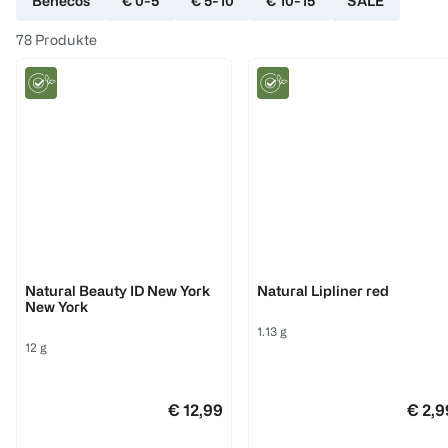
Benecos
€ 0-5
€ 5-10
€ 10-15
SALE
78
Produkte
Benecos
Benecos
Natural Beauty ID New York
Natural Lipliner red
New York
1.13 g
12 g
€ 12,99
€ 2,9