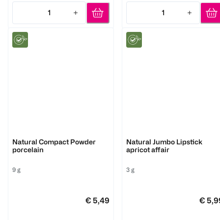
1
1
Quantity: 1
Quantity: 1
Benecos
Benecos
Natural Compact Powder
Natural Jumbo Lipstick
porcelain
apricot affair
9 g
3 g
€ 5,49
€ 5,9