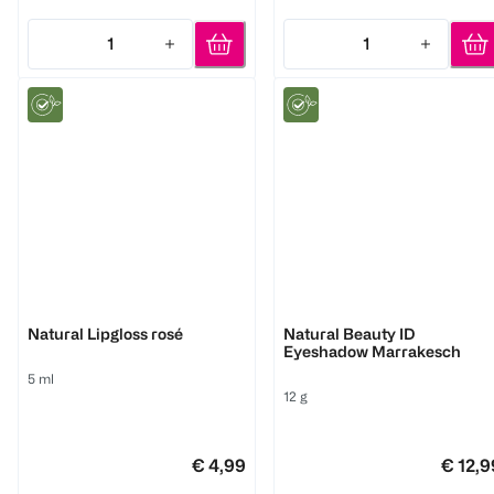
1
1
Quantity: 1
Quantity: 1
Benecos
Benecos
Natural Lipgloss rosé
Natural Beauty ID
Eyeshadow Marrakesch
5 ml
12 g
€ 4,99
€ 12,9