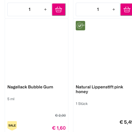
1
1
Quantity: 1
Quantity: 1
Benecos
Benecos
Nagellack Bubble Gum
Natural Lippenstift pink
honey
5 ml
1 Stück
€ 2,00
€ 5,4
€ 1,60