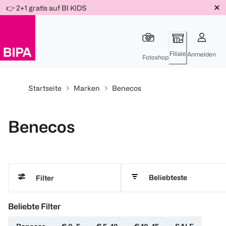
Weiter
👉 2+1 gratis auf BI KIDS
Für
Für
Für
zum
300 Ös
500 Ös
150 Ös
Inhalt
-20%
-10%
-15%
Filiale
Anmelden
Fotoshop
Startseite
Marken
Benecos
Benecos
Beliebteste
Filter
Beliebte Filter