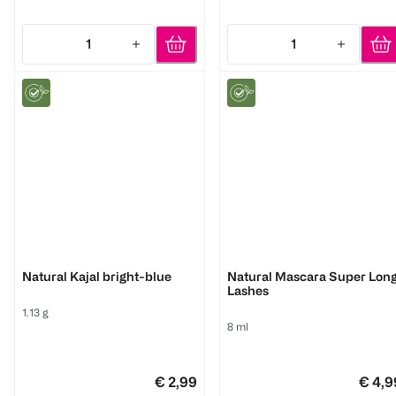
1
1
Quantity: 1
Quantity: 1
Benecos
Benecos
Natural Kajal bright-blue
Natural Mascara Super Lon
Lashes
1.13 g
8 ml
€ 2,99
€ 4,9