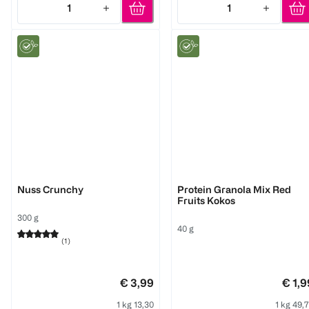
1
1
Quantity: 1
Quantity: 1
Alnavit
Verival
Nuss Crunchy
Protein Granola Mix Red
Fruits Kokos
300 g
40 g
(
1
)
€ 3,99
€ 1,9
1 kg 13,30
1 kg 49,