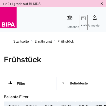
Weiter
👉 2+1 gratis auf BI KIDS
Für
Für
Für
zum
300 Ös
500 Ös
150 Ös
Inhalt
-20%
-10%
-15%
Filiale
Anmelden
Fotoshop
Startseite
Ernährung
Frühstück
Frühstück
Beliebteste
Filter
Beliebte Filter