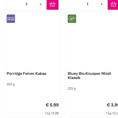
1
1
Quantity: 1
Quantity: 1
3Bears
3Bears
Porridge Feiner Kakao
Bluey Bio Knusper Müsli
Klassik
400 g
325 g
€ 5,99
€ 3,9
1 kg 14,98
1 kg 12,