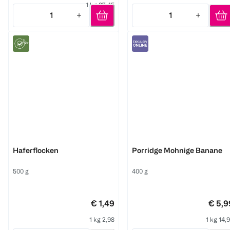
1 kg 37,45
1
1
Quantity: 1
Quantity: 1
Nutrigold
3Bears
Haferflocken
Porridge Mohnige Banane
500 g
400 g
€ 1,49
€ 5,9
1 kg 2,98
1 kg 14,