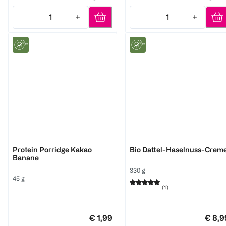
1
1
Quantity: 1
Quantity: 1
Verival
KoRo
Protein Porridge Kakao
Bio Dattel-Haselnuss-Crem
Banane
330 g
45 g
(
1
)
€ 1,99
€ 8,9