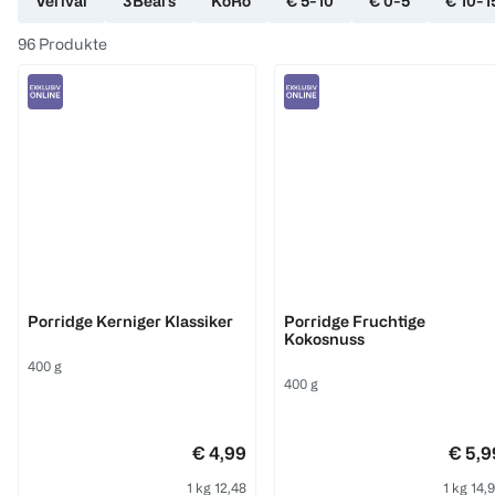
Verival
3Bears
KoRo
€ 5-10
€ 0-5
€ 10-1
96
Produkte
3Bears
3Bears
Porridge Kerniger Klassiker
Porridge Fruchtige
Kokosnuss
400 g
400 g
€ 4,99
€ 5,9
1 kg 12,48
1 kg 14,