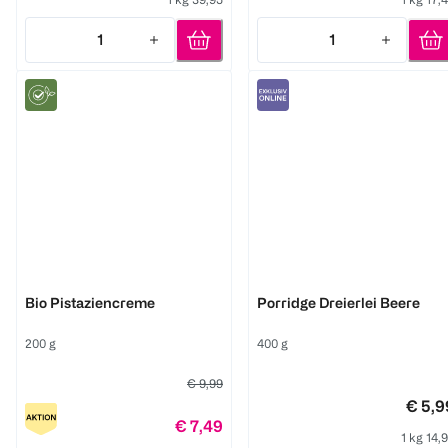
1
1
Quantity: 1
Quantity: 1
KoRo
3Bears
Bio Pistaziencreme
Porridge Dreierlei Beere
200 g
400 g
€ 9,99
€ 5,9
€ 7,49
1 kg 14,