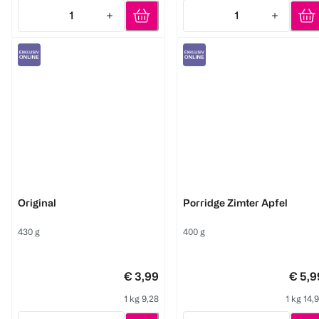
1
1
Quantity: 1
Quantity: 1
Weetabix
3Bears
Original
Porridge Zimter Apfel
430 g
400 g
€ 3,99
€ 5,9
1 kg 9,28
1 kg 14,