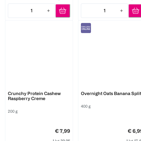
1
1
Quantity: 1
Quantity: 1
KoRo
3Bears
Crunchy Protein Cashew
Overnight Oats Banana Spli
Raspberry Creme
400 g
200 g
€ 7,99
€ 6,9
1 kg 39,95
1 kg 17,