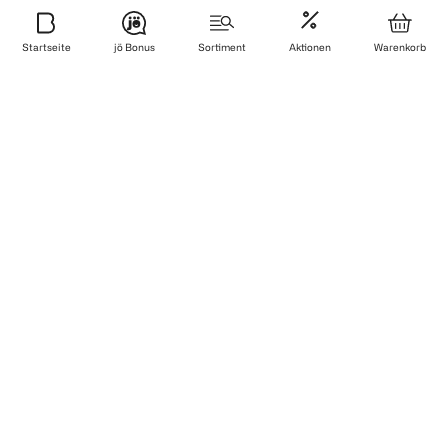
Sicher bezahlen
Startseite
jö Bonus
Sortiment
Aktionen
Warenkorb
Zuverlässig und schnell geliefert
Wir sind zertifiziert