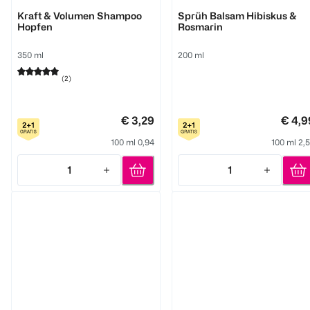
GlemVital
GlemVital
Kraft & Volumen Shampoo
Sprüh Balsam Hibiskus &
Hopfen
Rosmarin
350 ml
200 ml
(
2
)
€ 3,29
€ 4,9
100 ml 0,94
100 ml 2,
1
1
Quantity: 1
Quantity: 1