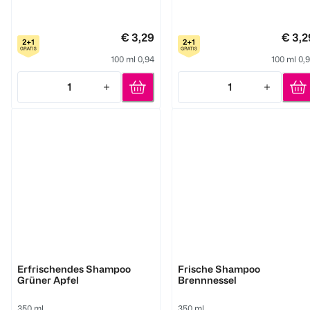
€ 3,29
€ 3,2
100 ml 0,94
100 ml 0,
1
1
Quantity: 1
Quantity: 1
GlemVital
GlemVital
Erfrischendes Shampoo
Frische Shampoo
Grüner Apfel
Brennnessel
350 ml
350 ml