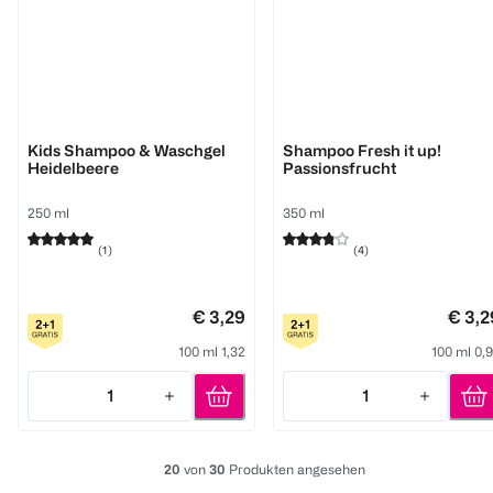
GlemVital
GlemVital
Kids Shampoo & Waschgel
Shampoo Fresh it up!
Heidelbeere
Passionsfrucht
250 ml
350 ml
(
1
)
(
4
)
€ 3,29
€ 3,2
100 ml 1,32
100 ml 0,
1
1
Quantity: 1
Quantity: 1
20
von
30
Produkten angesehen