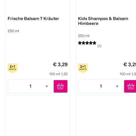
GlemVital
GlemVital
Frische Balsam 7 Kräuter
Kids Shampoo & Balsam
Himbeere
250 ml
250 ml
(
1
)
€ 3,29
€ 3,2
100 ml 1,32
100 ml 1,
1
1
Quantity: 1
Quantity: 1