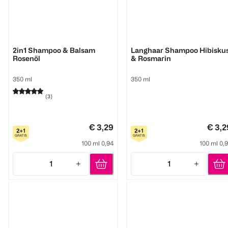
GlemVital
GlemVital
2in1 Shampoo & Balsam
Langhaar Shampoo Hibisku
Rosenöl
& Rosmarin
350 ml
350 ml
(
3
)
€ 3,29
€ 3,2
100 ml 0,94
100 ml 0,
1
1
Quantity: 1
Quantity: 1