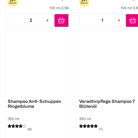
100 ml 0,94
100 ml 0,
2
1
Quantity: 2
Quantity: 1
GlemVital
GlemVital
Shampoo Anti-Schuppen
Verwöhnpflege Shampoo 7
Ringelblume
Blütenöl
350 ml
350 ml
(
9
)
(
1
)