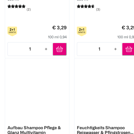
(
2
)
(
3
)
€ 3,29
€ 3,2
100 ml 0,94
100 ml 0,
1
1
Quantity: 1
Quantity: 1
GlemVital
GlemVital
Aufbau Shampoo Pflege &
Feuchtigkeits Shampoo
Glanz Multivitamin
Reiswasser & Pfingstrosen