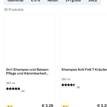
GlemVital
€ 0-5
Aktion
2+1 gratis
SALE
30
Produkte
GlemVital
GlemVital
2in1 Shampoo und Balsam
Shampoo Anti Fett 7 Kräute
Pflege und Kämmbarkeit
Pfirsichöl
350 ml
350 ml
(
6
)
(
6
)
€ 3,29
€ 3,2