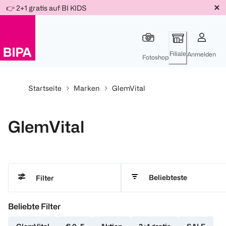
Weiter
👉 2+1 gratis auf BI KIDS
Für
Für
Für
zum
300 Ös
500 Ös
150 Ös
Inhalt
-20%
-10%
-15%
Filiale
Anmelden
Fotoshop
Startseite
Marken
GlemVital
GlemVital
Beliebteste
Filter
Beliebte Filter