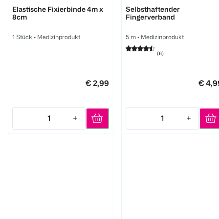
Hansaplast
Hansaplast
Elastische Fixierbinde 4m x
Selbsthaftender
8cm
Fingerverband
1 Stück
•
Medizinprodukt
5 m
•
Medizinprodukt
(
6
)
€ 2,99
€ 4,9
1
1
Quantity: 1
Quantity: 1