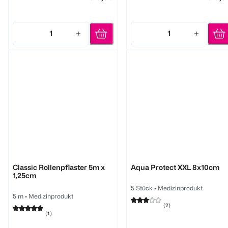
1
1
Quantity: 1
Quantity: 1
Hansaplast
Hansaplast
Classic Rollenpflaster 5m x
Aqua Protect XXL 8x10cm
1,25cm
5 Stück
•
Medizinprodukt
5 m
•
Medizinprodukt
(
2
)
(
1
)