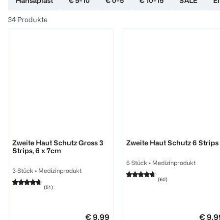
Hansaplast
€ 5-10
€ 0-5
€ 10-15
SALE
E
34
Produkte
Hansaplast
Hansaplast
Zweite Haut Schutz Gross 3
Zweite Haut Schutz 6 Strips
Strips, 6 x 7cm
6 Stück
•
Medizinprodukt
3 Stück
•
Medizinprodukt
(
60
)
(
51
)
€ 9,99
€ 9,9