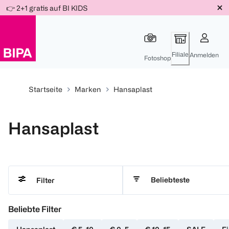
Weiter
👉 2+1 gratis auf BI KIDS
Für
Für
Für
zum
300 Ös
500 Ös
150 Ös
Inhalt
-20%
-10%
-15%
Filiale
Anmelden
Fotoshop
Startseite
Marken
Hansaplast
Hansaplast
Beliebteste
Filter
Beliebte Filter