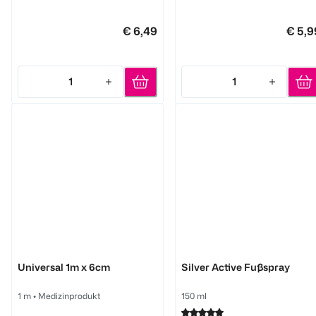
€ 6,49
€ 5,9
1
1
Quantity: 1
Quantity: 1
Hansaplast
Hansaplast
Universal 1m x 6cm
Silver Active Fußspray
1 m
•
Medizinprodukt
150 ml