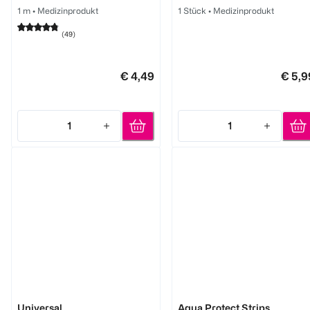
1 m
•
Medizinprodukt
1 Stück
•
Medizinprodukt
(
49
)
€ 4,49
€ 5,9
1
1
Quantity: 1
Quantity: 1
Hansaplast
Hansaplast
Universal
Aqua Protect Strips