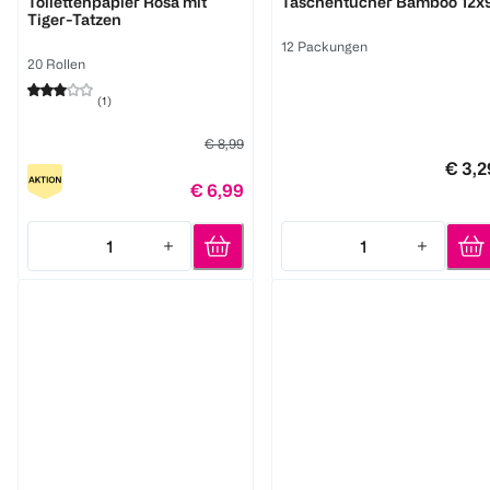
Toilettenpapier Rosa mit
Taschentücher Bamboo 12x
Tiger-Tatzen
12 Packungen
20 Rollen
(
1
)
€ 8,99
€ 3,2
€ 6,99
1
1
Quantity: 1
Quantity: 1