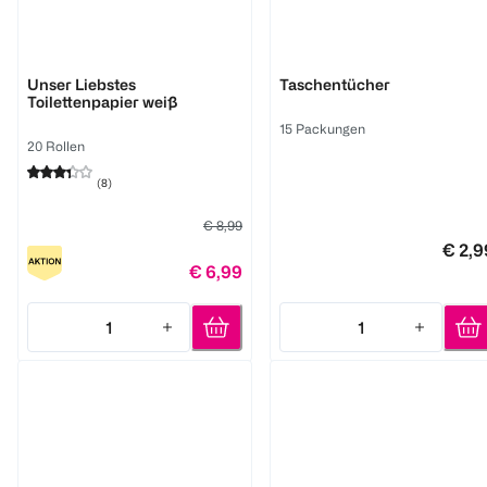
Cosy
Softis
Unser Liebstes
Taschentücher
Toilettenpapier weiß
15 Packungen
20 Rollen
(
8
)
€ 8,99
€ 2,9
€ 6,99
1
1
Quantity: 1
Quantity: 1