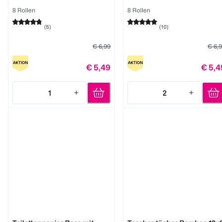
8 Rollen
8 Rollen
(
5
)
(
10
)
€ 6,99
€ 6,
€ 5,49
€ 5,4
1
2
Quantity: 1
Quantity: 2
Cosy
Softis