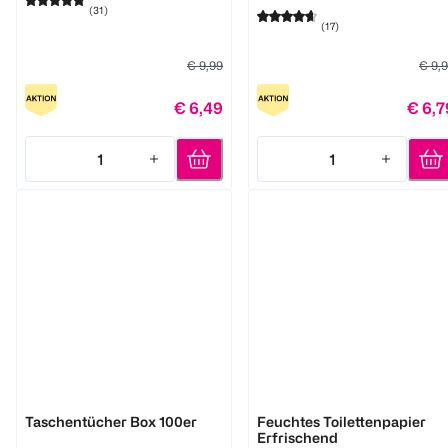
(
31
)
(
17
)
€ 9,99
€ 9,
€ 6,49
€ 6,7
1
1
Quantity: 1
Quantity: 1
clever
BI HOME
Taschentücher Box 100er
Feuchtes Toilettenpapier
Erfrischend