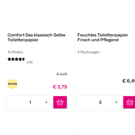
Zewa
Hakle
Comfort Das klassisch Gelbe
Feuchtes Toilettenpapier
Toilettenpapier
Frisch und Pflegend
10 Rollen
4 Packungen
(
14
)
€ 4,29
€ 6,4
€ 3,79
1
3
Quantity: 1
Quantity: 3