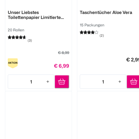
Cosy
Softis
Unser Liebstes
Taschentücher Aloe Vera
Toilettenpapier Limitierte
Duftedition Vanille
15 Packungen
20 Rollen
(
2
)
(
3
)
€ 8,99
€ 2,9
€ 6,99
1
1
Quantity: 1
Quantity: 1