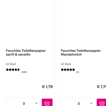
Tempo
Tempo
Feuchtes Toilettenpapier
Feuchtes Toilettenpapier
sanft & sensitiv
Mandelmilch
42 Blatt
42 Blatt
(
280
)
(
3
)
€ 1,79
€ 1,7
3
3
Quantity: 3
Quantity: 3