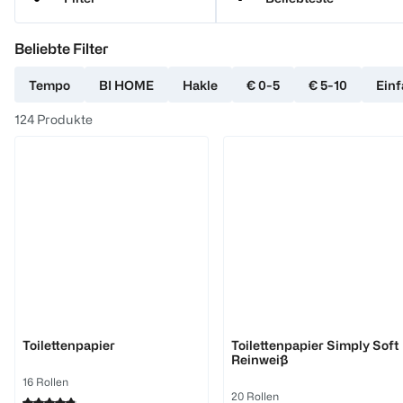
Beliebte Filter
Tempo
BI HOME
Hakle
€ 0-5
€ 5-10
Einf
124
Produkte
Softis
Zewa
Toilettenpapier
Toilettenpapier Simply Soft
Reinweiß
16 Rollen
20 Rollen