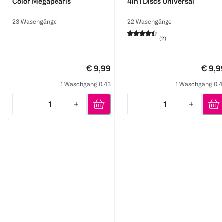
Color Megapearls
4in1 Discs Universal
23 Waschgänge
22 Waschgänge
(
2
)
€ 9,99
€ 9,9
1 Waschgang 0,43
1 Waschgang 0,
1
1
Quantity: 1
Quantity: 1