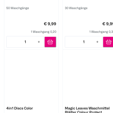
Brise
Silan
50 Waschgänge
30 Waschgänge
€ 9,99
€ 9,9
1 Waschgang 0,20
1 Waschgang 0,
1
1
Quantity: 1
Quantity: 1
Persil
Dr. Beckmann
4in1 Discs Color
Magic Leaves Waschmittel
Blätter Colour Protect