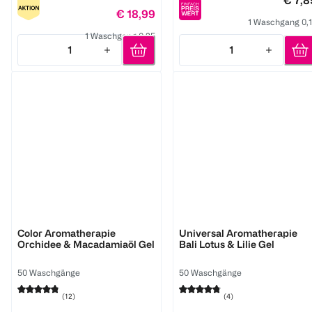
€ 7,8
€ 18,99
1 Waschgang 0,
1 Waschgang 0,25
1
1
Quantity: 1
Quantity: 1
Weißer Riese
Weißer Riese
Color Aromatherapie
Universal Aromatherapie
Orchidee & Macadamiaöl Gel
Bali Lotus & Lilie Gel
50 Waschgänge
50 Waschgänge
(
12
)
(
4
)