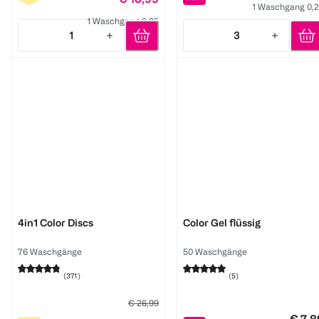
1 Waschgang 0,
1 Waschgang 0,25
1
3
Quantity: 1
Quantity: 3
Persil
Weißer Riese
4in1 Color Discs
Color Gel flüssig
76 Waschgänge
50 Waschgänge
(
371
)
(
5
)
€ 26,99