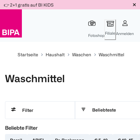
Weiter
👉 2+1 gratis auf BI KIDS
Für
Für
Für
zum
300 Ös
500 Ös
150 Ös
Inhalt
-20%
-10%
-15%
Filiale
Anmelden
Fotoshop
Startseite
Haushalt
Waschen
Waschmittel
Waschmittel
Beliebteste
Filter
Beliebte Filter