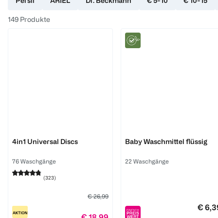
Persil
ARIEL
Dr. Beckmann
€ 5-10
€ 10-15
149
Produkte
Persil
Frosch
4in1 Universal Discs
Baby Waschmittel flüssig
76 Waschgänge
22 Waschgänge
(
323
)
€ 26,99
€ 6,3
€ 18,99