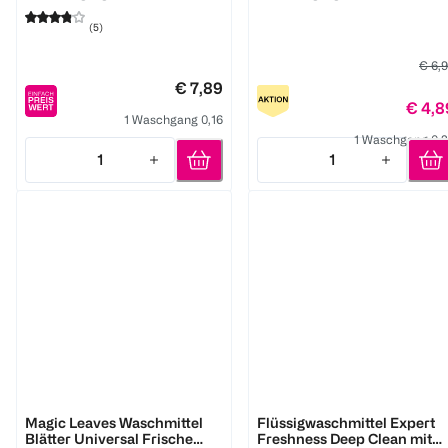
(
5
)
€ 6,
€ 7,89
€ 4,8
1 Waschgang 0,16
1 Waschgang 0,
1
1
Quantity: 1
Quantity: 1
Dr. Beckmann
Persil
Magic Leaves Waschmittel
Flüssigwaschmittel Expert
Blätter Universal Frische
Freshness Deep Clean mit