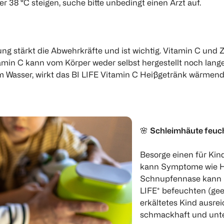
r 38 °C steigen, suche bitte unbedingt einen Arzt auf.
ng stärkt die Abwehrkräfte und ist wichtig. Vitamin C un
tamin C kann vom Körper weder selbst hergestellt noch lang
ißem Wasser, wirkt das BI LIFE Vitamin C Heißgetränk wär
🌸
Schleimhäute feuch
Besorge einen für Kin
kann Symptome wie Ha
Schnupfennase kann 
LIFE* befeuchten (geei
erkältetes Kind ausrei
schmackhaft und unt