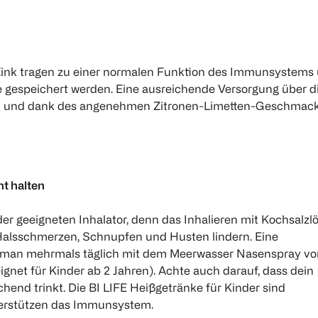
d Zink tragen zu einer normalen Funktion des Immunsystems
e gespeichert werden. Eine ausreichende Versorgung über d
mend und dank des angenehmen Zitronen-Limetten-Geschmac
t halten
der geeigneten Inhalator, denn das Inhalieren mit Kochsalzl
lsschmerzen, Schnupfen und Husten lindern. Eine
man mehrmals täglich mit dem Meerwasser Nasenspray vo
gnet für Kinder ab 2 Jahren). Achte auch darauf, dass dein
chend trinkt. Die BI LIFE Heißgetränke für Kinder sind
erstützen das Immunsystem.