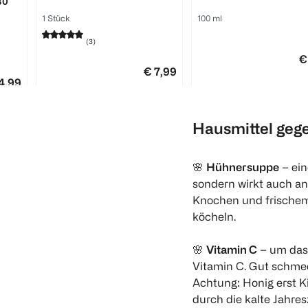
30
1 Stück
100 ml
(
3
)
€
€ 7,99
4,99
1
Quantity: 1
1
Hausmittel gege
Quantity: 1
🌸
Hühnersuppe
– ein
sondern wirkt auch an
Knochen und frischem
köcheln.
🌸
Vitamin C
– um das 
Vitamin C. Gut schmec
Achtung: Honig erst 
durch die kalte Jahresz
e