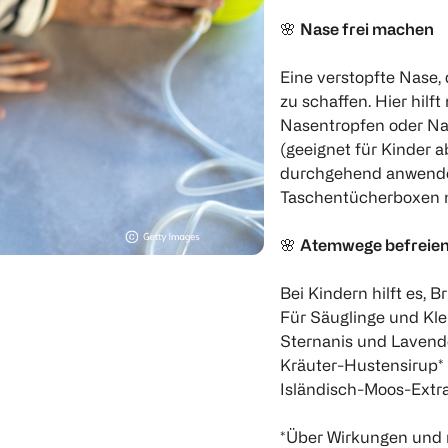
🌸
Nase frei machen
Eine verstopfte Nase
zu schaffen. Hier hilf
Nasentropfen oder Na
(geeignet für Kinder a
durchgehend anwenden
Taschentücherboxen 
🌸
Atemwege befreie
Bei Kindern hilft es,
Für Säuglinge und Klei
Sternanis und Lavende
Kräuter-Hustensirup* 
Isländisch-Moos-Extra
*Über Wirkungen und 