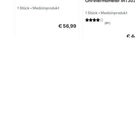
Ohrthermometer IRT30
1 Stück
•
Medizinprodukt
1 Stück
•
Medizinprodukt
(
61
)
€ 56,99
€ 4
1
Quantity: 1
1
Quantity: 1
picco pocket
windel vip
Nasensauger rosa
Stoffwindeln Baumwoll