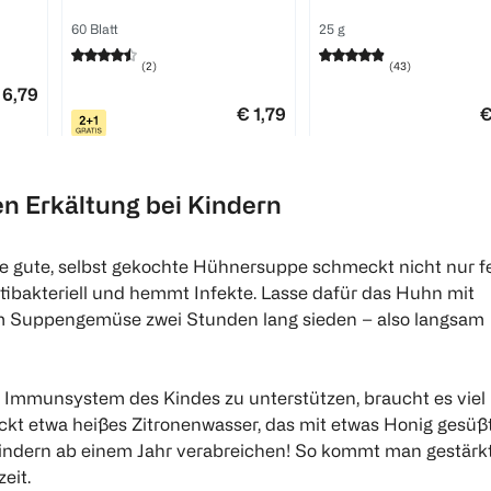
60 Blatt
25 g
(
2
)
(
43
)
 6,79
€ 1,79
€
100 
1
1
n Erkältung bei Kindern
Quantity: 1
Quantity: 1
e gute, selbst gekochte Hühnersuppe schmeckt nicht nur fe
tibakteriell und hemmt Infekte. Lasse dafür das Huhn mit
 Suppengemüse zwei Stunden lang sieden – also langsam
Immunsystem des Kindes zu unterstützen, braucht es viel
kt etwa heißes Zitronenwasser, das mit etwas Honig gesüßt 
Kindern ab einem Jahr verabreichen! So kommt man gestärk
eit.