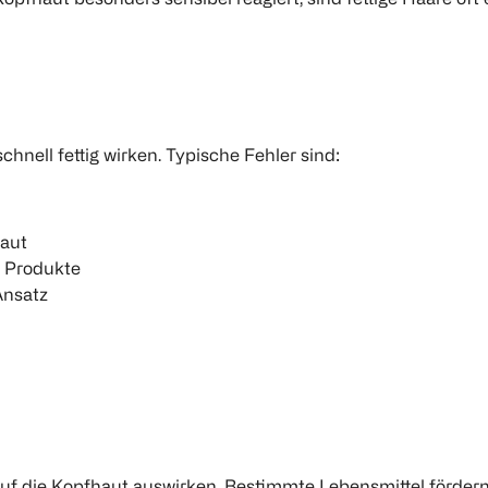
chnell fettig wirken. Typische Fehler sind:
haut
e Produkte
Ansatz
f die Kopfhaut auswirken. Bestimmte Lebensmittel fördern