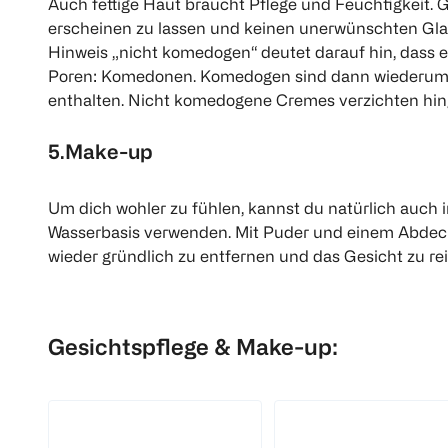
Auch fettige Haut braucht Pflege und Feuchtigkeit. G
erscheinen zu lassen und keinen unerwünschten Glan
Hinweis „nicht komedogen“ deutet darauf hin, dass ei
Poren: Komedonen. Komedogen sind dann wiederum Pro
enthalten. Nicht komedogene Cremes verzichten hingeg
5.Make-up
GARNIER
BI CARE
SKIN ACTIVE Mizellen
Mizellen Reinigungswas
Um dich wohler zu fühlen, kannst du natürlich auch i
Reinigungswasser trockene
& empfindliche Haut
Wasserbasis verwenden. Mit Puder und einem Abdeckst
400 ml
400 ml
wieder gründlich zu entfernen und das Gesicht zu rei
(
2
)
(
701
)
€ 
€ 4,99
Gesichtspflege & Make-up:
100 m
100 ml 1,25
1
Quantity: 1
1
Quantity: 1