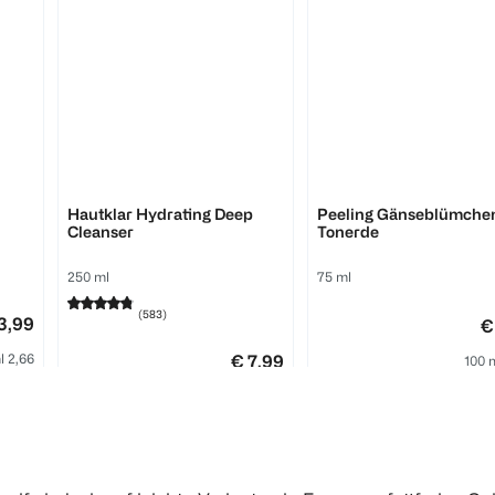
GARNIER
bi good
Hautklar Hydrating Deep
Peeling Gänseblümche
Cleanser
Tonerde
250 ml
75 ml
(
583
)
3,99
€
l 2,66
€ 7,99
100 
100 ml 3,20
1
Quantity: 1
1
Quantity: 1