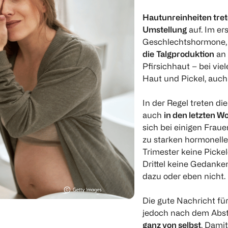
Hautunreinheiten tre
Umstellung
auf. Im er
Geschlechtshormone, 
die
Talgproduktion
an 
Pfirsichhaut – bei vie
Haut und Pickel, auc
In der Regel treten di
auch
in den letzten 
sich bei einigen Fraue
zu starken hormonell
Trimester keine Picke
Drittel keine Gedank
dazu oder eben nicht.
Die gute Nachricht fü
jedoch nach dem Abst
ganz von selbst
. Dami