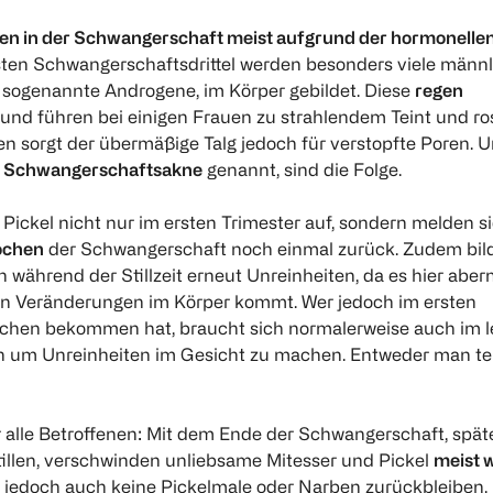
ten in der Schwangerschaft meist aufgrund der hormonelle
sten Schwangerschaftsdrittel werden besonders viele männ
sogenannte Androgene, im Körper gebildet. Diese
regen
und führen bei einigen Frauen zu strahlendem Teint und ro
len sorgt der übermäßige Talg jedoch für verstopfte Poren. 
h
Schwangerschaftsakne
genannt, sind die Folge.
e Pickel nicht nur im ersten Trimester auf, sondern melden s
Wochen
der Schwangerschaft noch einmal zurück. Zudem bil
n während der Stillzeit erneut Unreinheiten, da es hier aber
en Veränderungen im Körper kommt. Wer jedoch im ersten
lchen bekommen hat, braucht sich normalerweise auch im l
en um Unreinheiten im Gesicht zu machen. Entweder man te
r alle Betroffenen: Mit dem Ende der Schwangerschaft, spät
illen, verschwinden unliebsame Mitesser und Pickel
meist 
t jedoch auch keine Pickelmale oder Narben zurückbleiben,