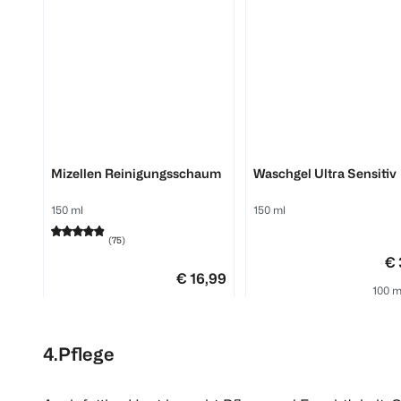
La Roche-Posay
BI CARE
Mizellen Reinigungsschaum
Waschgel Ultra Sensitiv
150 ml
150 ml
(
75
)
€ 
€ 16,99
100 m
100 ml 11,33
1
Quantity: 1
1
4.Pflege
Quantity: 1