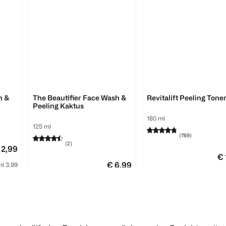
hej organic
L'ORÉAL PARIS
n &
The Beautifier Face Wash &
Revitalift Peeling Tone
Peeling Kaktus
180 ml
125 ml
(
789
)
(
2
)
 2,99
€ 
€ 6,99
ml 3,99
100
100 ml 5,59
1
Quantity: 1
1
Quantity: 1