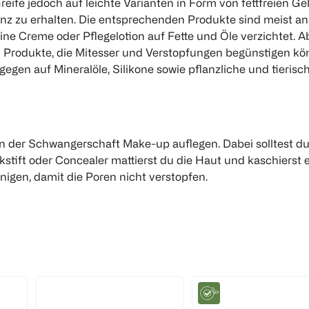
reife jedoch auf leichte Varianten in Form von fettfreien G
z zu erhalten. Die entsprechenden Produkte sind meist an 
ne Creme oder Pflegelotion auf Fette und Öle verzichtet. Ab
dukte, die Mitesser und Verstopfungen begünstigen können,
en auf Mineralöle, Silikone sowie pflanzliche und tierisch
BI CARE
bi good
ser
Wattepads Soft Silk
Baby Reinigungswattep
n der Schwangerschaft Make-up auflegen. Dabei solltest du 
ift oder Concealer mattierst du die Haut und kaschierst e
70 Stück
80 Stück
nigen, damit die Poren nicht verstopfen.
(
18
)
€ 0,99
2,99
€
l 0,75
Click & Collect
Click & Collect