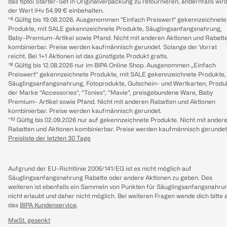
das tiptoi Starter-Set in Originalverpackung zu retournieren, andernfalls wir
der Wert iHv 54.99 € einbehalten.
*⁴ Gültig bis 19.08.2026. Ausgenommen "Einfach Preiswert" gekennzeichnete
Produkte, mit SALE gekennzeichnete Produkte, Säuglingsanfangsnahrung,
Baby-Premium-Artikel sowie Pfand. Nicht mit anderen Aktionen und Rabatt
kombinierbar. Preise werden kaufmännisch gerundet. Solange der Vorrat
reicht. Bei 1+1 Aktionen ist das günstigste Produkt gratis.
*⁸ Gültig bis 12.08.2026 nur im BIPA Online Shop. Ausgenommen „Einfach
Preiswert“ gekennzeichnete Produkte, mit SALE gekennzeichnete Produkte,
Säuglingsanfangsnahrung, Fotoprodukte, Gutschein- und Wertkarten, Produ
der Marke “Accessories“, “Tonies“, “Mavie“, preisgebundene Ware, Baby
Premium- Artikel sowie Pfand. Nicht mit anderen Rabatten und Aktionen
kombinierbar. Preise werden kaufmännisch gerundet.
*¹⁰ Gültig bis 02.09.2026 nur auf gekennzeichnete Produkte. Nicht mit ander
Rabatten und Aktionen kombinierbar. Preise werden kaufmännisch gerundet
Preisliste der letzten 30 Tage
Aufgrund der EU-Richtlinie 2006/141/EG ist es nicht möglich auf
Säuglingsanfangsnahrung Rabatte oder andere Aktionen zu geben. Des
weiteren ist ebenfalls ein Sammeln von Punkten für Säuglingsanfangsnahru
nicht erlaubt und daher nicht möglich.
Bei weiteren Fragen wende dich bitte 
das
BIPA Kundenservice
.
MwSt. gesenkt