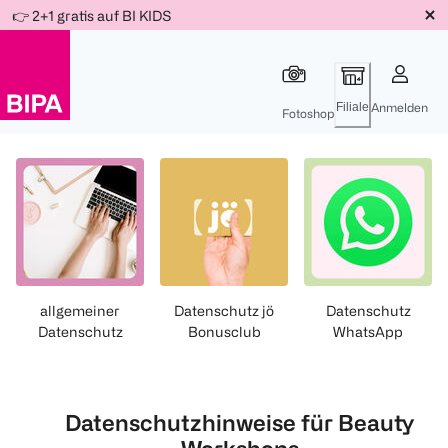
Weiter
👉 2+1 gratis auf BI KIDS
Für
Für
Für
zum
300 Ös
500 Ös
150 Ös
Inhalt
-20%
-10%
-15%
Filiale
Anmelden
Fotoshop
allgemeiner
Datenschutz jö
Datenschutz
Datenschutz
Bonusclub
WhatsApp
Datenschutzhinweise für Beauty