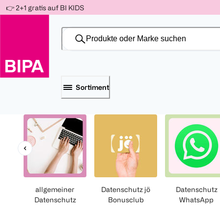
Weiter
👉 2+1 gratis auf BI KIDS
Für
Für
Für
zum
300 Ös
500 Ös
150 Ös
Inhalt
-20%
-10%
-15%
Sortiment
allgemeiner
Datenschutz jö
Datenschutz
Datenschutz
Bonusclub
WhatsApp