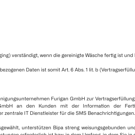
g) verständigt, wenn die gereinigte Wäsche fertig ist und 
zogenen Daten ist somit Art. 6 Abs. 1 lit. b (Vertragserfüllu
einigungsunternehmen Furigan GmbH zur Vertragserfüllung (
mbH an den Kunden mit der Information der Fertigst
er zentrale IT Dienstleister für die SMS Benachrichtigungen.
ausgewählt, unterstützen Bipa streng weisungsgebunden u
istungen erforderlich ist bzw. in dem Umfang, in dem Sie in