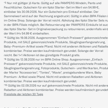
*³ Nur mit gültiger jö Karte. Gültig auf alle PAMPERS Windeln, Pants und
Feuchttücher. Gutschein für ein tiptoi Starter-Set im Wert von 54.99 €,
einlösbar bis 30.09.2026. Nur ein Gutschein pro Einkauf einlösbar. Der
Sammelwert wird auf der Rechnung angedruckt. Gültig in allen BIPA Filialen
im Online Shop. Solange der Vorrat reicht. Abholung des tiptoi Starter Sets n
in der BIPA Filiale möglich. Bei Retournierung der PAMPERS Einkäufe ist au
das tiptoi Starter-Set in Originalverpackung zu retournieren, andernfalls wir
der Wert iHv 54.99 € einbehalten.
*⁴ Gültig bis 19.08.2026. Ausgenommen "Einfach Preiswert" gekennzeichnete
Produkte, mit SALE gekennzeichnete Produkte, Säuglingsanfangsnahrung,
Baby-Premium-Artikel sowie Pfand. Nicht mit anderen Aktionen und Rabatt
kombinierbar. Preise werden kaufmännisch gerundet. Solange der Vorrat
reicht. Bei 1+1 Aktionen ist das günstigste Produkt gratis.
*⁸ Gültig bis 12.08.2026 nur im BIPA Online Shop. Ausgenommen „Einfach
Preiswert“ gekennzeichnete Produkte, mit SALE gekennzeichnete Produkte,
Säuglingsanfangsnahrung, Fotoprodukte, Gutschein- und Wertkarten, Produ
der Marke “Accessories“, “Tonies“, “Mavie“, preisgebundene Ware, Baby
Premium- Artikel sowie Pfand. Nicht mit anderen Rabatten und Aktionen
kombinierbar. Preise werden kaufmännisch gerundet.
*¹⁰ Gültig bis 02.09.2026 nur auf gekennzeichnete Produkte. Nicht mit ander
Rabatten und Aktionen kombinierbar. Preise werden kaufmännisch gerundet
Preisliste der letzten 30 Tage