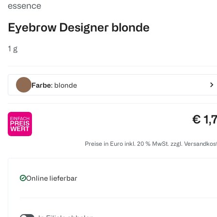
essence
Eyebrow Designer blonde
1 g
Farbe
: blonde
Prei
€ 1,
Preise in Euro inkl. 20 % MwSt. zzgl. Versandkos
Online lieferbar