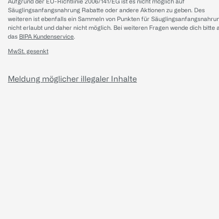
Aufgrund der EU-Richtlinie 2006/141/EG ist es nicht möglich auf
Säuglingsanfangsnahrung Rabatte oder andere Aktionen zu geben. Des
weiteren ist ebenfalls ein Sammeln von Punkten für Säuglingsanfangsnahru
nicht erlaubt und daher nicht möglich.
Bei weiteren Fragen wende dich bitte 
das
BIPA Kundenservice
.
MwSt. gesenkt
Meldung möglicher illegaler Inhalte