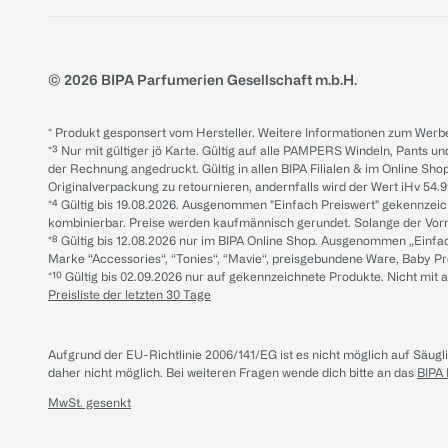
© 2026 BIPA Parfumerien Gesellschaft m.b.H.
* Produkt gesponsert vom Hersteller. Weitere Informationen zum Werbe
*³ Nur mit gültiger jö Karte. Gültig auf alle PAMPERS Windeln, Pants un
der Rechnung angedruckt. Gültig in allen BIPA Filialen & im Online Shop
Originalverpackung zu retournieren, andernfalls wird der Wert iHv 54.9
*⁴ Gültig bis 19.08.2026. Ausgenommen "Einfach Preiswert" gekennze
kombinierbar. Preise werden kaufmännisch gerundet. Solange der Vorrat 
*⁸ Gültig bis 12.08.2026 nur im BIPA Online Shop. Ausgenommen „Einf
Marke “Accessories“, “Tonies“, “Mavie“, preisgebundene Ware, Baby P
*¹⁰ Gültig bis 02.09.2026 nur auf gekennzeichnete Produkte. Nicht mi
Preisliste der letzten 30 Tage
Aufgrund der EU-Richtlinie 2006/141/EG ist es nicht möglich auf Säug
daher nicht möglich.
Bei weiteren Fragen wende dich bitte an das
BIPA
MwSt. gesenkt