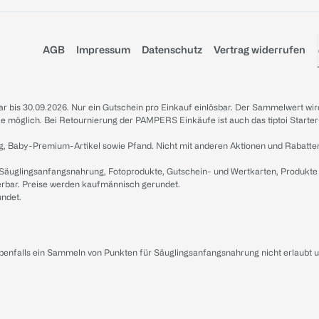
AGB
Impressum
Datenschutz
Vertrag widerrufen
sbar bis 30.09.2026. Nur ein Gutschein pro Einkauf einlösbar. Der Sammelwert wir
iale möglich. Bei Retournierung der PAMPERS Einkäufe ist auch das tiptoi Starter
g, Baby-Premium-Artikel sowie Pfand. Nicht mit anderen Aktionen und Rabatte
 Säuglingsanfangsnahrung, Fotoprodukte, Gutschein- und Wertkarten, Produkte
erbar. Preise werden kaufmännisch gerundet.
undet.
ebenfalls ein Sammeln von Punkten für Säuglingsanfangsnahrung nicht erlaubt 