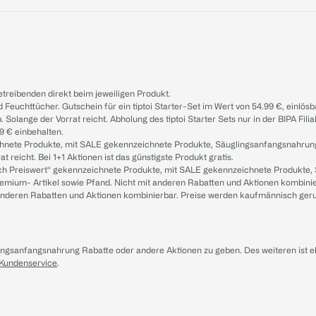
treibenden direkt beim jeweiligen Produkt.
d Feuchttücher. Gutschein für ein tiptoi Starter-Set im Wert von 54.99 €, einlö
. Solange der Vorrat reicht. Abholung des tiptoi Starter Sets nur in der BIPA Fil
9 € einbehalten.
ichnete Produkte, mit SALE gekennzeichnete Produkte, Säuglingsanfangsnahrun
reicht. Bei 1+1 Aktionen ist das günstigste Produkt gratis.
ach Preiswert“ gekennzeichnete Produkte, mit SALE gekennzeichnete Produkte,
remium- Artikel sowie Pfand. Nicht mit anderen Rabatten und Aktionen kombini
t anderen Rabatten und Aktionen kombinierbar. Preise werden kaufmännisch ger
lingsanfangsnahrung Rabatte oder andere Aktionen zu geben. Des weiteren ist 
 Kundenservice
.