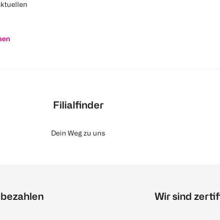
aktuellen
nen
Filialfinder
Dein Weg zu uns
 bezahlen
Wir sind zertif