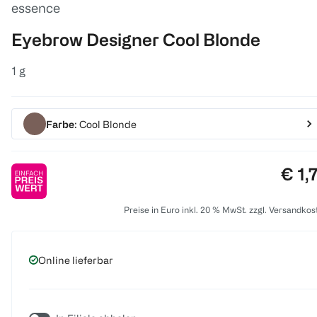
essence
Eyebrow Designer Cool Blonde
1 g
Farbe
: Cool Blonde
Prei
€ 1,
Preise in Euro inkl. 20 % MwSt. zzgl. Versandkos
Online lieferbar