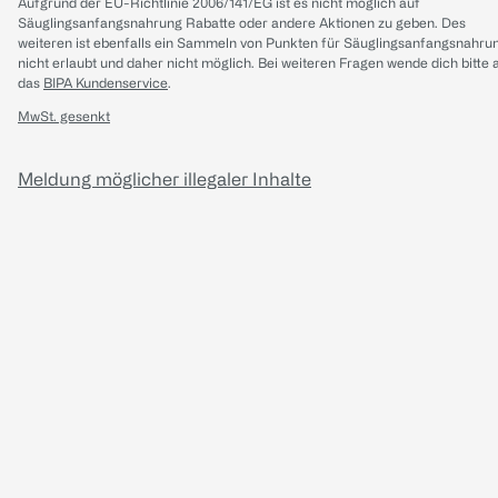
Aufgrund der EU-Richtlinie 2006/141/EG ist es nicht möglich auf
Säuglingsanfangsnahrung Rabatte oder andere Aktionen zu geben. Des
weiteren ist ebenfalls ein Sammeln von Punkten für Säuglingsanfangsnahru
nicht erlaubt und daher nicht möglich.
Bei weiteren Fragen wende dich bitte 
das
BIPA Kundenservice
.
MwSt. gesenkt
Meldung möglicher illegaler Inhalte