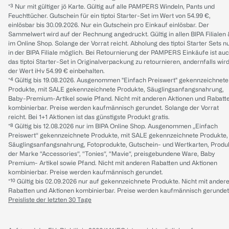
*³ Nur mit gültiger jö Karte. Gültig auf alle PAMPERS Windeln, Pants und
Feuchttücher. Gutschein für ein tiptoi Starter-Set im Wert von 54.99 €,
einlösbar bis 30.09.2026. Nur ein Gutschein pro Einkauf einlösbar. Der
Sammelwert wird auf der Rechnung angedruckt. Gültig in allen BIPA Filialen
im Online Shop. Solange der Vorrat reicht. Abholung des tiptoi Starter Sets n
in der BIPA Filiale möglich. Bei Retournierung der PAMPERS Einkäufe ist au
das tiptoi Starter-Set in Originalverpackung zu retournieren, andernfalls wir
der Wert iHv 54.99 € einbehalten.
*⁴ Gültig bis 19.08.2026. Ausgenommen "Einfach Preiswert" gekennzeichnete
Produkte, mit SALE gekennzeichnete Produkte, Säuglingsanfangsnahrung,
Baby-Premium-Artikel sowie Pfand. Nicht mit anderen Aktionen und Rabatt
kombinierbar. Preise werden kaufmännisch gerundet. Solange der Vorrat
reicht. Bei 1+1 Aktionen ist das günstigste Produkt gratis.
*⁸ Gültig bis 12.08.2026 nur im BIPA Online Shop. Ausgenommen „Einfach
Preiswert“ gekennzeichnete Produkte, mit SALE gekennzeichnete Produkte,
Säuglingsanfangsnahrung, Fotoprodukte, Gutschein- und Wertkarten, Produ
der Marke “Accessories“, “Tonies“, “Mavie“, preisgebundene Ware, Baby
Premium- Artikel sowie Pfand. Nicht mit anderen Rabatten und Aktionen
kombinierbar. Preise werden kaufmännisch gerundet.
*¹⁰ Gültig bis 02.09.2026 nur auf gekennzeichnete Produkte. Nicht mit ander
Rabatten und Aktionen kombinierbar. Preise werden kaufmännisch gerundet
Preisliste der letzten 30 Tage