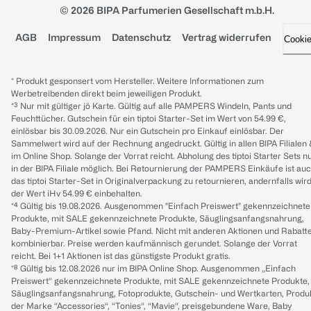
© 2026 BIPA Parfumerien Gesellschaft m.b.H.
AGB
Impressum
Datenschutz
Vertrag widerrufen
Cooki
* Produkt gesponsert vom Hersteller. Weitere Informationen zum
Werbetreibenden direkt beim jeweiligen Produkt.
*³ Nur mit gültiger jö Karte. Gültig auf alle PAMPERS Windeln, Pants und
Feuchttücher. Gutschein für ein tiptoi Starter-Set im Wert von 54.99 €,
einlösbar bis 30.09.2026. Nur ein Gutschein pro Einkauf einlösbar. Der
Sammelwert wird auf der Rechnung angedruckt. Gültig in allen BIPA Filialen
im Online Shop. Solange der Vorrat reicht. Abholung des tiptoi Starter Sets n
in der BIPA Filiale möglich. Bei Retournierung der PAMPERS Einkäufe ist au
das tiptoi Starter-Set in Originalverpackung zu retournieren, andernfalls wir
der Wert iHv 54.99 € einbehalten.
*⁴ Gültig bis 19.08.2026. Ausgenommen "Einfach Preiswert" gekennzeichnete
Produkte, mit SALE gekennzeichnete Produkte, Säuglingsanfangsnahrung,
Baby-Premium-Artikel sowie Pfand. Nicht mit anderen Aktionen und Rabatt
kombinierbar. Preise werden kaufmännisch gerundet. Solange der Vorrat
reicht. Bei 1+1 Aktionen ist das günstigste Produkt gratis.
*⁸ Gültig bis 12.08.2026 nur im BIPA Online Shop. Ausgenommen „Einfach
Preiswert“ gekennzeichnete Produkte, mit SALE gekennzeichnete Produkte,
Säuglingsanfangsnahrung, Fotoprodukte, Gutschein- und Wertkarten, Produ
der Marke “Accessories“, “Tonies“, “Mavie“, preisgebundene Ware, Baby