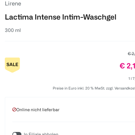
Lirene
Lactima Intense Intim-Waschgel
300 ml
Alte
€ 2
Prei
€ 2,
1 l 
Preise in Euro inkl. 20 % MwSt. zzgl. Versandkos
Online nicht lieferbar
In Filiale abholen