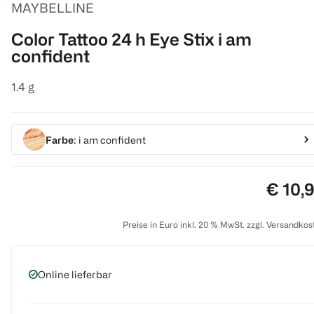
MAYBELLINE
Color Tattoo 24 h Eye Stix i am
confident
1.4 g
Farbe
: i am confident
Preis:
€ 10,
Preise in Euro inkl. 20 % MwSt. zzgl. Versandkos
Online lieferbar