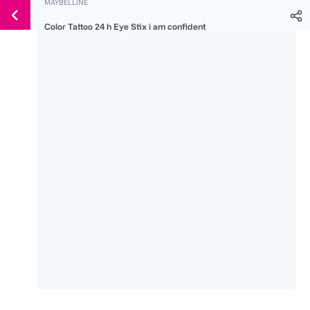
MAYBELLINE
Weiter
Für
Für
Für
zum
Color Tattoo 24 h Eye Stix i am confident
300 Ös
500 Ös
150 Ös
Inhalt
-20%
-10%
-15%