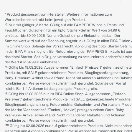
* Produkt gesponsert vom Hersteller. Weitere Informationen zum
Werbetreibenden direkt beim jeweiligen Produkt.
*³ Nur mit gültiger jö Karte. Gültig auf alle PAMPERS Windeln, Pants und
Feuchttücher. Gutschein für ein tiptoi Starter-Set im Wert von 54.99 €,
einlösbar bis 30.09.2026. Nur ein Gutschein pro Einkauf einlösbar. Der
Sammelwert wird auf der Rechnung angedruckt. Gültig in allen BIPA Filialen
im Online Shop. Solange der Vorrat reicht. Abholung des tiptoi Starter Sets n
in der BIPA Filiale möglich. Bei Retournierung der PAMPERS Einkäufe ist au
das tiptoi Starter-Set in Originalverpackung zu retournieren, andernfalls wir
der Wert iHv 54.99 € einbehalten.
*⁴ Gültig bis 19.08.2026. Ausgenommen "Einfach Preiswert" gekennzeichnete
Produkte, mit SALE gekennzeichnete Produkte, Säuglingsanfangsnahrung,
Baby-Premium-Artikel sowie Pfand. Nicht mit anderen Aktionen und Rabatt
kombinierbar. Preise werden kaufmännisch gerundet. Solange der Vorrat
reicht. Bei 1+1 Aktionen ist das günstigste Produkt gratis.
*⁸ Gültig bis 12.08.2026 nur im BIPA Online Shop. Ausgenommen „Einfach
Preiswert“ gekennzeichnete Produkte, mit SALE gekennzeichnete Produkte,
Säuglingsanfangsnahrung, Fotoprodukte, Gutschein- und Wertkarten, Produ
der Marke “Accessories“, “Tonies“, “Mavie“, preisgebundene Ware, Baby
Premium- Artikel sowie Pfand. Nicht mit anderen Rabatten und Aktionen
kombinierbar. Preise werden kaufmännisch gerundet.
*¹⁰ Gültig bis 02.09.2026 nur auf gekennzeichnete Produkte. Nicht mit ander
Rabatten und Aktionen kombinierbar. Preise werden kaufmännisch gerundet