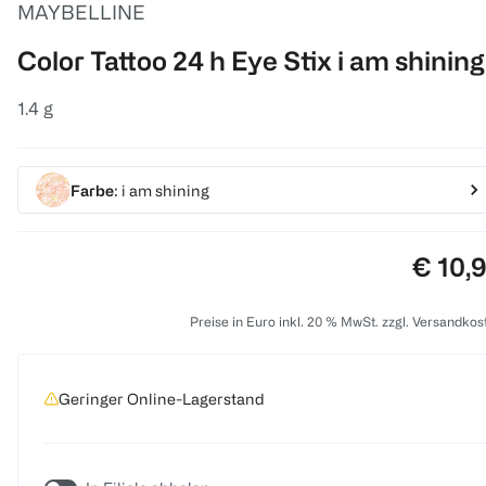
MAYBELLINE
Color Tattoo 24 h Eye Stix i am shining
1.4 g
Farbe
: i am shining
Preis:
€ 10,
Preise in Euro inkl. 20 % MwSt. zzgl. Versandkos
Geringer Online-Lagerstand