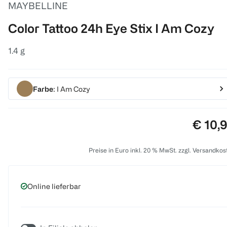
MAYBELLINE
Color Tattoo 24h Eye Stix I Am Cozy
1.4 g
Farbe
: I Am Cozy
Preis:
€ 10,
Preise in Euro inkl. 20 % MwSt. zzgl. Versandkos
Online lieferbar