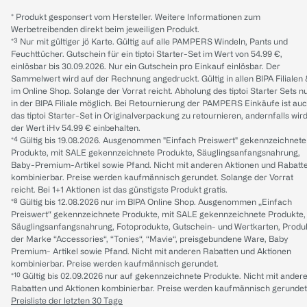
* Produkt gesponsert vom Hersteller. Weitere Informationen zum
Werbetreibenden direkt beim jeweiligen Produkt.
*³ Nur mit gültiger jö Karte. Gültig auf alle PAMPERS Windeln, Pants und
Feuchttücher. Gutschein für ein tiptoi Starter-Set im Wert von 54.99 €,
einlösbar bis 30.09.2026. Nur ein Gutschein pro Einkauf einlösbar. Der
Sammelwert wird auf der Rechnung angedruckt. Gültig in allen BIPA Filialen
im Online Shop. Solange der Vorrat reicht. Abholung des tiptoi Starter Sets n
in der BIPA Filiale möglich. Bei Retournierung der PAMPERS Einkäufe ist au
das tiptoi Starter-Set in Originalverpackung zu retournieren, andernfalls wir
der Wert iHv 54.99 € einbehalten.
*⁴ Gültig bis 19.08.2026. Ausgenommen "Einfach Preiswert" gekennzeichnete
Produkte, mit SALE gekennzeichnete Produkte, Säuglingsanfangsnahrung,
Baby-Premium-Artikel sowie Pfand. Nicht mit anderen Aktionen und Rabatt
kombinierbar. Preise werden kaufmännisch gerundet. Solange der Vorrat
reicht. Bei 1+1 Aktionen ist das günstigste Produkt gratis.
*⁸ Gültig bis 12.08.2026 nur im BIPA Online Shop. Ausgenommen „Einfach
Preiswert“ gekennzeichnete Produkte, mit SALE gekennzeichnete Produkte,
Säuglingsanfangsnahrung, Fotoprodukte, Gutschein- und Wertkarten, Produ
der Marke “Accessories“, “Tonies“, “Mavie“, preisgebundene Ware, Baby
Premium- Artikel sowie Pfand. Nicht mit anderen Rabatten und Aktionen
kombinierbar. Preise werden kaufmännisch gerundet.
*¹⁰ Gültig bis 02.09.2026 nur auf gekennzeichnete Produkte. Nicht mit ander
Rabatten und Aktionen kombinierbar. Preise werden kaufmännisch gerundet
Preisliste der letzten 30 Tage