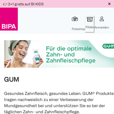
Weiter
👉 2+1 gratis auf BI KIDS
Für
Für
Für
zum
300 Ös
500 Ös
150 Ös
Inhalt
-20%
-10%
-15%
Filiale
Anmelden
Fotoshop
GUM
Gesundes Zahnfleisch, gesundes Leben. GUM® Produkte
tragen nachweislich zu einer Verbesserung der
Mundgesundheit bei und unterstützen Sie so bei der
täglichen Zahn- und Zahnfleischpflege.