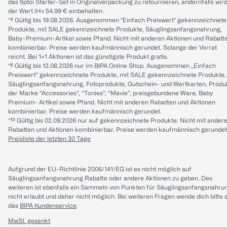
das tiptoi Starter-Set in Originalverpackung zu retournieren, andernfalls wir
der Wert iHv 54.99 € einbehalten.
*⁴ Gültig bis 19.08.2026. Ausgenommen "Einfach Preiswert" gekennzeichnete
Produkte, mit SALE gekennzeichnete Produkte, Säuglingsanfangsnahrung,
Baby-Premium-Artikel sowie Pfand. Nicht mit anderen Aktionen und Rabatt
kombinierbar. Preise werden kaufmännisch gerundet. Solange der Vorrat
reicht. Bei 1+1 Aktionen ist das günstigste Produkt gratis.
*⁸ Gültig bis 12.08.2026 nur im BIPA Online Shop. Ausgenommen „Einfach
Preiswert“ gekennzeichnete Produkte, mit SALE gekennzeichnete Produkte,
Säuglingsanfangsnahrung, Fotoprodukte, Gutschein- und Wertkarten, Produ
der Marke “Accessories“, “Tonies“, “Mavie“, preisgebundene Ware, Baby
Premium- Artikel sowie Pfand. Nicht mit anderen Rabatten und Aktionen
kombinierbar. Preise werden kaufmännisch gerundet.
*¹⁰ Gültig bis 02.09.2026 nur auf gekennzeichnete Produkte. Nicht mit ander
Rabatten und Aktionen kombinierbar. Preise werden kaufmännisch gerundet
Preisliste der letzten 30 Tage
Aufgrund der EU-Richtlinie 2006/141/EG ist es nicht möglich auf
Säuglingsanfangsnahrung Rabatte oder andere Aktionen zu geben. Des
weiteren ist ebenfalls ein Sammeln von Punkten für Säuglingsanfangsnahru
nicht erlaubt und daher nicht möglich.
Bei weiteren Fragen wende dich bitte 
das
BIPA Kundenservice
.
MwSt. gesenkt