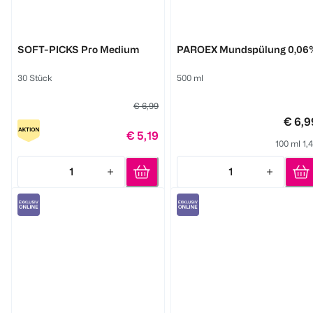
GUM
GUM
SOFT-PICKS Pro Medium
PAROEX Mundspülung 0,06
30 Stück
500 ml
€ 6,99
€ 6,9
€ 5,19
100 ml 1,
1
1
Quantity: 1
Quantity: 1