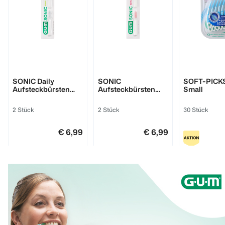
GUM
GUM
GUM
SONIC Daily
SONIC
SOFT-PICKS
Aufsteckbürsten
Aufsteckbürsten
Small
Soft
Sensitive
2 Stück
2 Stück
30 Stück
€ 6,99
€ 6,99
1
1
1
Quantity: 1
Quantity: 1
Quantity: 