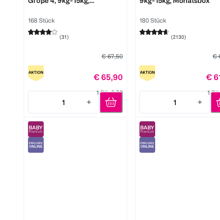
Größe 4, 9kg-15kg,
9kg-15kg, Monatsbox
Monatsbox
168 Stück
180 Stück
(
31
)
(
2130
)
€ 67,50
€ 
€ 65,90
€ 6
1 Stk 0,39
1 St
1
1
Quantity: 1
Quantity: 1