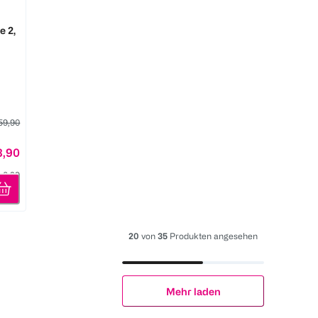
 2,
59,90
8,90
k 0,29
20
von
35
Produkten angesehen
Mehr laden