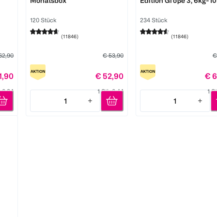
Monatsbox
Edition Größe 3, 6kg-10
Monatsbox
120 Stück
234 Stück
(
11846
)
(
11846
)
62,90
€ 53,90
€
1,90
€ 52,90
€ 6
k 0,34
1 Stk 0,44
1 S
1
1
Quantity: 1
Quantity: 1