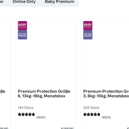
on
Online Only
Baby Premium
Pampers
Pampers
öße
Premium Protection Größe
Premium Protection G
6, 13kg-18kg, Monatsbox
3, 6kg-10kg, Monatsbox
144 Stück
204 Stück
(
6520
)
(
6520
)
55,90
€ 58,90
€