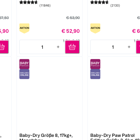
(
11846
)
(
2130
)
67,50
€ 53,90
€
5,90
€ 52,90
€ 6
k 0,46
1 Stk 0,40
1 S
1
1
Quantity: 1
Quantity: 1
Pampers
Pampers
,
Baby-Dry Größe 8, 17kg+,
Baby-Dry Paw Patrol