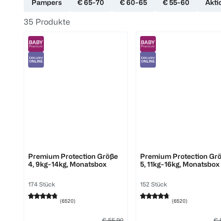
Pampers
€ 65-70
€ 60-65
€ 55-60
Akti
35
Produkte
Pampers
Pampers
Premium Protection Größe
Premium Protection Gr
4, 9kg-14kg, Monatsbox
5, 11kg-16kg, Monatsbox
174 Stück
152 Stück
(
6520
)
(
6520
)
€ 55,90
€ 