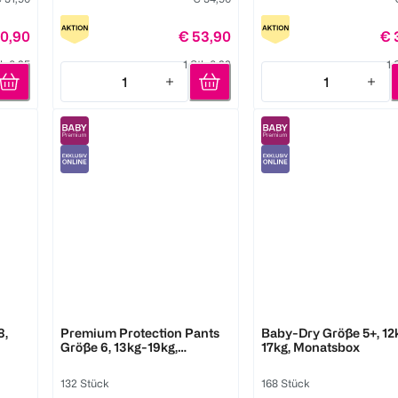
0,90
€ 53,90
€ 
tk 0,25
1 Stk 0,22
1 
1
1
Quantity: 1
Quantity: 1
Pampers
Pampers
8,
Premium Protection Pants
Baby-Dry Größe 5+, 12kg-
Größe 6, 13kg-19kg,
17kg, Monatsbox
Monatsbox
132 Stück
168 Stück