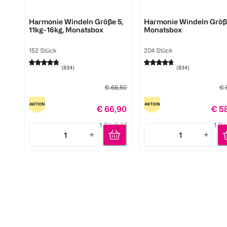
Pampers
Pampers
Harmonie Windeln Größe 5,
Harmonie Windeln Größe
11kg-16kg, Monatsbox
Monatsbox
152 Stück
204 Stück
(
834
)
(
834
)
€ 68,50
€ 
€ 66,90
€ 5
1 Stk 0,44
1 St
1
1
Quantity: 1
Quantity: 1