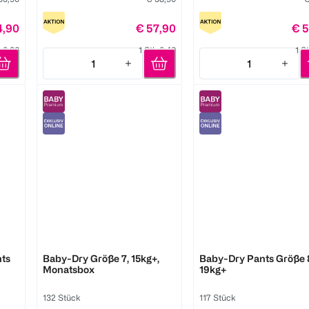
4,90
€ 57,90
€ 5
k 0,36
1 Stk 0,40
1 S
1
1
Quantity: 1
Quantity: 1
Pampers
Pampers
ts
Baby-Dry Größe 7, 15kg+,
Baby-Dry Pants Größe 
Monatsbox
19kg+
132 Stück
117 Stück