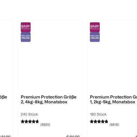
Pampers
Pampers
röße
Premium Protection Größe
Premium Protection G
2, 4kg-8kg, Monatsbox
1, 2kg-5kg, Monatsbox
240 Stück
180 Stück
(
9320
)
(
9319
)
 51,90
€ 54,90