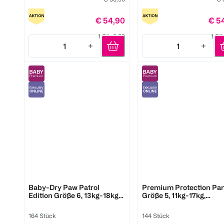
€ 54,90
€ 5
1 Stk 0,32
1 St
1
1
Quantity: 1
Quantity: 1
Pampers
Pampers
Baby-Dry Paw Patrol
Premium Protection Pan
Edition Größe 6, 13kg-18kg,
Größe 5, 11kg-17kg,
Monatsbox
Monatsbox
164 Stück
144 Stück