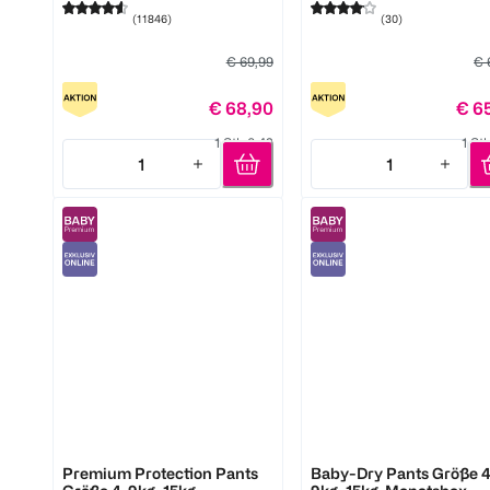
(
11846
)
(
30
)
€ 69,99
€ 
€ 68,90
€ 6
1 Stk 0,42
1 St
1
1
Quantity: 1
Quantity: 1
Pampers
Pampers
Premium Protection Pants
Baby-Dry Pants Größe 4