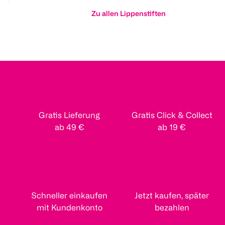
Zu allen Lippenstiften
L'ORÉAL PARIS
L'ORÉAL PARIS
L'ORÉAL PARIS
Plump Ambition
Rouge Signature
Plump Ambi
Hyaluron Lip Oil
Plump Gloss i
Hyaluron Lip
Cristal Clear
maximize
Rouge in Lo
1 Stück
1 Stück
1 Stück
€ 7,50
€ 13,99
€ 6,00
Gratis Lieferung
Gratis Click & Collect
ab 49 €
ab 19 €
1
1
1
Quantity: 1
Quantity: 1
Quantity: 
Schneller einkaufen
Jetzt kaufen, später
mit Kundenkonto
bezahlen