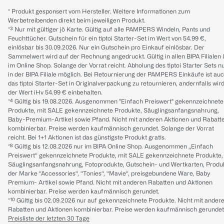
* Produkt gesponsert vom Hersteller. Weitere Informationen zum
Werbetreibenden direkt beim jeweiligen Produkt.
*³ Nur mit gültiger jö Karte. Gültig auf alle PAMPERS Windeln, Pants und
Feuchttücher. Gutschein für ein tiptoi Starter-Set im Wert von 54.99 €,
einlösbar bis 30.09.2026. Nur ein Gutschein pro Einkauf einlösbar. Der
Sammelwert wird auf der Rechnung angedruckt. Gültig in allen BIPA Filialen
im Online Shop. Solange der Vorrat reicht. Abholung des tiptoi Starter Sets n
in der BIPA Filiale möglich. Bei Retournierung der PAMPERS Einkäufe ist au
das tiptoi Starter-Set in Originalverpackung zu retournieren, andernfalls wir
der Wert iHv 54.99 € einbehalten.
*⁴ Gültig bis 19.08.2026. Ausgenommen "Einfach Preiswert" gekennzeichnete
Produkte, mit SALE gekennzeichnete Produkte, Säuglingsanfangsnahrung,
Baby-Premium-Artikel sowie Pfand. Nicht mit anderen Aktionen und Rabatt
kombinierbar. Preise werden kaufmännisch gerundet. Solange der Vorrat
reicht. Bei 1+1 Aktionen ist das günstigste Produkt gratis.
*⁸ Gültig bis 12.08.2026 nur im BIPA Online Shop. Ausgenommen „Einfach
Preiswert“ gekennzeichnete Produkte, mit SALE gekennzeichnete Produkte,
Säuglingsanfangsnahrung, Fotoprodukte, Gutschein- und Wertkarten, Produ
der Marke “Accessories“, “Tonies“, “Mavie“, preisgebundene Ware, Baby
Premium- Artikel sowie Pfand. Nicht mit anderen Rabatten und Aktionen
kombinierbar. Preise werden kaufmännisch gerundet.
*¹⁰ Gültig bis 02.09.2026 nur auf gekennzeichnete Produkte. Nicht mit ander
Rabatten und Aktionen kombinierbar. Preise werden kaufmännisch gerundet
Preisliste der letzten 30 Tage