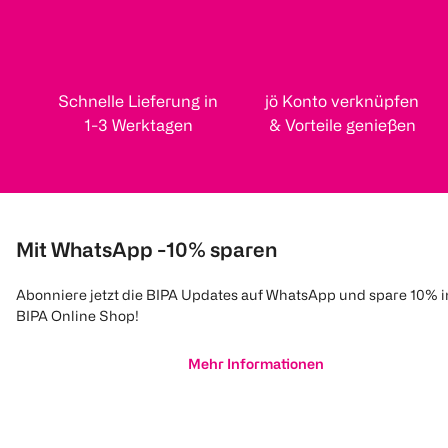
L'ORÉAL PARIS
GARNIER
L'ORÉAL PARIS
Color Riche Plump
Fresh & Plump
Plump Ambi
and Shine
Hydratisierende
Hyaluron Lip
Schnelle Lieferung in
jö Konto verknüpfen
Lippenstift
Sorbet Creme
Nude Maca
1-3 Werktagen
& Vorteile genießen
1 Stück
85 ml
1 Stück
(
123
)
(
188
)
€ 16,99
€ 5,99
100 ml 7,05
Mit WhatsApp -10% sparen
1
Quantity: 
1
1
Quantity: 1
Quantity: 1
Abonniere jetzt die BIPA Updates auf WhatsApp und spare 10% 
BIPA Online Shop!
Mehr Informationen