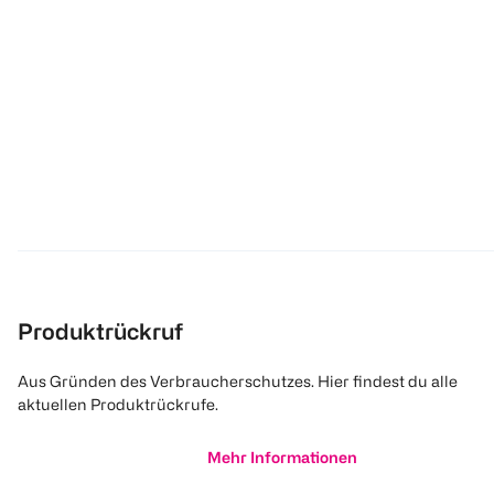
Catrice
L'ORÉAL PARIS
Melt & Plump Juicy
Plump Ambition
Lip Plumper 050
Hyaluron Lip Oil
Wine o clock
1 Stück
5 ml
€ 3,14
€ 7,00
€ 2,51
€ 5,60
1
1
Quantity: 1
Quantity: 1
Produktrückruf
Aus Gründen des Verbraucherschutzes. Hier findest du alle
aktuellen Produktrückrufe.
Mehr Informationen