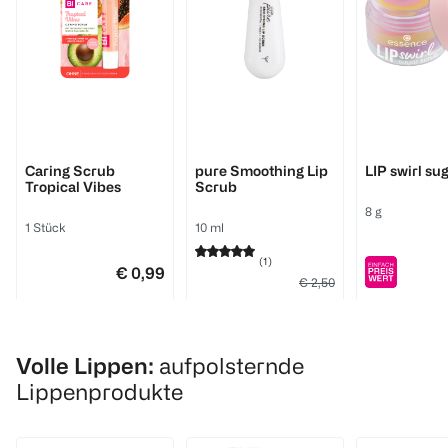
BI CARE
LOOK BY BIPA
essence
Caring Scrub
pure Smoothing Lip
LIP swirl su
Tropical Vibes
Scrub
8 g
1 Stück
10 ml
(
1
)
€ 0,99
€ 2,50
€ 2,00
1
Quantity: 
1
Quantity: 1
Volle Lippen:
aufpolsternde
1
Quantity: 1
Lippenprodukte