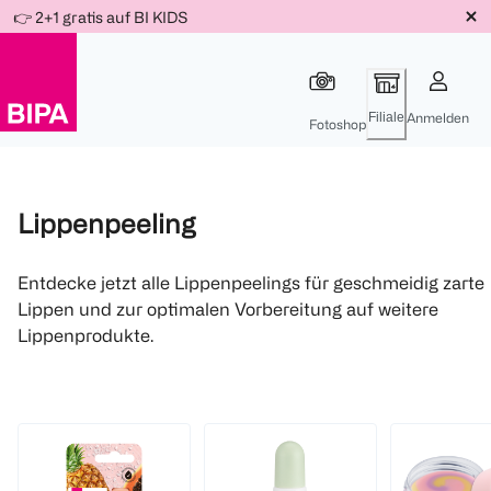
Weiter
👉 2+1 gratis auf BI KIDS
Für
Für
Für
zum
300 Ös
500 Ös
150 Ös
Inhalt
-20%
-10%
-15%
Filiale
Anmelden
Fotoshop
Lippenpeeling
Entdecke jetzt alle Lippenpeelings für geschmeidig zarte
Lippen und zur optimalen Vorbereitung auf weitere
Lippenprodukte.