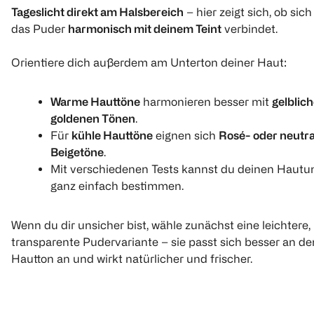
Tageslicht direkt am Halsbereich
– hier zeigt sich, ob sich
1
1
1
Quantity: 1
Quantity: 1
Quantity: 
das Puder
harmonisch mit deinem Teint
verbindet.
Orientiere dich außerdem am Unterton deiner Haut:
Warme Hauttöne
harmonieren besser mit
gelblic
goldenen Tönen
.
Für
kühle Hauttöne
eignen sich
Rosé- oder neutra
Beigetöne
.
GOSH
GOSH
GOSH
Chameleon Powder
Mineral Powder
Primer Plus
Mit verschiedenen Tests kannst du deinen Hautu
honey
Wrinkle Min
ganz einfach bestimmen.
1 Stück
1 Stück
1 Stück
Wenn du dir unsicher bist, wähle zunächst eine leichtere,
€ 14,99
(
2
)
€ 14,99
transparente Pudervariante – sie passt sich besser an de
Hautton an und wirkt natürlicher und frischer.
1
Quantity: 1
1
Quantity: 1
1