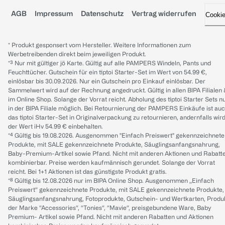
AGB
Impressum
Datenschutz
Vertrag widerrufen
Cooki
* Produkt gesponsert vom Hersteller. Weitere Informationen zum
Werbetreibenden direkt beim jeweiligen Produkt.
*³ Nur mit gültiger jö Karte. Gültig auf alle PAMPERS Windeln, Pants und
Feuchttücher. Gutschein für ein tiptoi Starter-Set im Wert von 54.99 €,
einlösbar bis 30.09.2026. Nur ein Gutschein pro Einkauf einlösbar. Der
Sammelwert wird auf der Rechnung angedruckt. Gültig in allen BIPA Filialen
im Online Shop. Solange der Vorrat reicht. Abholung des tiptoi Starter Sets n
in der BIPA Filiale möglich. Bei Retournierung der PAMPERS Einkäufe ist au
das tiptoi Starter-Set in Originalverpackung zu retournieren, andernfalls wir
der Wert iHv 54.99 € einbehalten.
*⁴ Gültig bis 19.08.2026. Ausgenommen "Einfach Preiswert" gekennzeichnete
Produkte, mit SALE gekennzeichnete Produkte, Säuglingsanfangsnahrung,
Baby-Premium-Artikel sowie Pfand. Nicht mit anderen Aktionen und Rabatt
kombinierbar. Preise werden kaufmännisch gerundet. Solange der Vorrat
reicht. Bei 1+1 Aktionen ist das günstigste Produkt gratis.
*⁸ Gültig bis 12.08.2026 nur im BIPA Online Shop. Ausgenommen „Einfach
Preiswert“ gekennzeichnete Produkte, mit SALE gekennzeichnete Produkte,
Säuglingsanfangsnahrung, Fotoprodukte, Gutschein- und Wertkarten, Produ
der Marke “Accessories“, “Tonies“, “Mavie“, preisgebundene Ware, Baby
Premium- Artikel sowie Pfand. Nicht mit anderen Rabatten und Aktionen