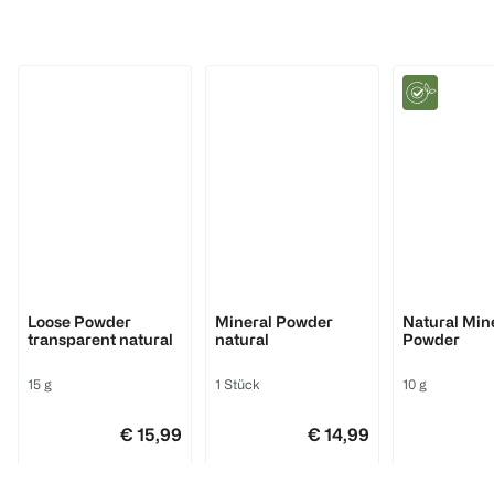
L'ORÉAL PARIS
hej organic
True Match Puder
Naked Enzyme
3D
Peeling Puder
1 Stück
30 g
€ 15,99
€ 14,99
MAX FACTOR
GOSH
Benecos
100 g 49,97
Loose Powder
Mineral Powder
Natural Min
transparent natural
natural
Powder
1
1
Quantity: 1
Quantity: 1
15 g
1 Stück
10 g
€ 15,99
€ 14,99