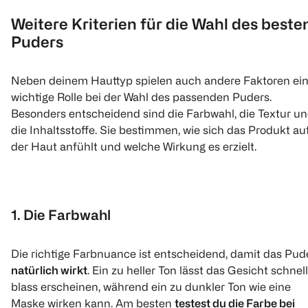
1
1
1
Quantity: 1
Quantity: 1
Quantity: 
Weitere Kriterien für die Wahl des beste
Puders
Neben deinem Hauttyp spielen auch andere Faktoren ei
wichtige Rolle bei der Wahl des passenden Puders.
Besonders entscheidend sind die Farbwahl, die Textur u
die Inhaltsstoffe. Sie bestimmen, wie sich das Produkt au
der Haut anfühlt und welche Wirkung es erzielt.
SANTE
Catrice
GOSH
Loose Mineral
Skin Glaze
Primer Plus
Powder
Hydrating Serum
Hydration
Primer
1. Die Farbwahl
1 Stück
15 ml
30 ml
(
22
)
(
33
)
(
1
)
Die richtige Farbnuance ist entscheidend, damit das Pud
€ 5,99
€ 3,84
natürlich wirkt
. Ein zu heller Ton lässt das Gesicht schnell
blass erscheinen, während ein zu dunkler Ton wie eine
€ 4,79
€ 3,07
Maske wirken kann. Am besten
testest du die Farbe bei