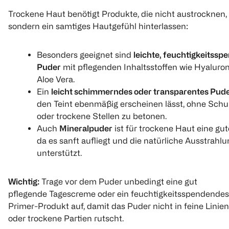
Trockene Haut benötigt Produkte, die nicht austrocknen,
sondern ein samtiges Hautgefühl hinterlassen:
Besonders geeignet sind
leichte, feuchtigkeitss
Puder
mit pflegenden Inhaltsstoffen wie Hyaluro
Aloe Vera.
essence
essence
Catrice
Compact Powder
Mattifying Compact
Magic Shine
Ein
leicht schimmerndes oder transparentes Pud
Powder perfect
Gel To Powd
den Teint ebenmäßig erscheinen lässt, ohne Sch
beige
9.5 g
oder trockene Stellen zu betonen.
12 g
1 Stück
(
6
)
Auch
Mineralpuder
ist für trockene Haut eine gut
(
2
)
(
53
da es sanft aufliegt und die natürliche Ausstrahlu
€ 3,99
unterstützt.
€ 2,99
Wichtig:
Trage vor dem Puder unbedingt eine gut
1
Quantity: 1
pflegende Tagescreme oder ein feuchtigkeitsspendendes
Click & Collect
1
Quantity: 
Primer-Produkt auf, damit das Puder nicht in feine Linien
oder trockene Partien rutscht.