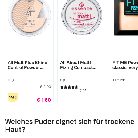
Catrice
essence
MAYBELLINE
All Matt Plus Shine
All About Matt!
FIT ME Pow
Control Powder
Fixing Compact
classic ivory
transparent
Powder
10 g
8 g
1 Stück
€ 2,00
(
104
)
€ 1,60
€ 2,99
Click & Collect
Click & C
Welches Puder eignet sich für trockene
1
Haut?
Quantity: 1