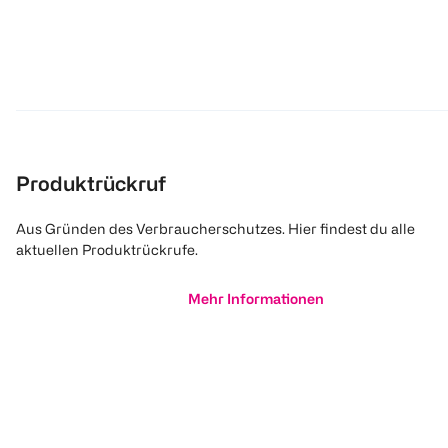
370 ml
(
1833
)
€ 7,49
100 ml 2,02
1
Produktrückruf
Quantity: 1
Aus Gründen des Verbraucherschutzes. Hier findest du alle
aktuellen Produktrückrufe.
Mehr Informationen