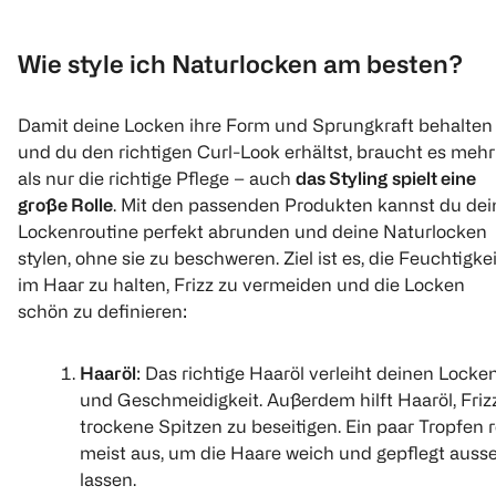
(
1
)
€ 6,99
Wie style ich Naturlocken am besten?
€ 199,99
Damit deine Locken ihre Form und Sprungkraft behalten
Click & Collect
und du den richtigen Curl-Look erhältst, braucht es mehr
1
Quantity: 1
als nur die richtige Pflege – auch
das Styling
spielt eine
große Rolle
. Mit den passenden Produkten kannst du dei
Lockenroutine perfekt abrunden und deine Naturlocken
stylen, ohne sie zu beschweren. Ziel ist es, die Feuchtigkei
im Haar zu halten, Frizz zu vermeiden und die Locken
schön zu definieren:
Haaröl
: Das richtige Haaröl verleiht deinen Locke
und Geschmeidigkeit. Außerdem hilft Haaröl, Friz
trockene Spitzen zu beseitigen. Ein paar Tropfen 
meist aus, um die Haare weich und gepflegt auss
lassen.