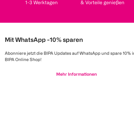
Leave-in Haarmilch
Molecular Bond
5in1 Le
1-3 Werktagen
& Vorteile genießen
Repair Leave In
Curl Ca
Wunder Haarcreme
100 ml
90 ml
175 ml
€ 1,50
(
90
)
€ 1,20
Mit WhatsApp -10% sparen
€ 9,99
Click & Collect
100 ml 11,10
1
Abonniere jetzt die BIPA Updates auf WhatsApp und spare 10% 
Quanti
BIPA Online Shop!
1
Quantity: 1
Mehr Informationen
GARNIER
FRUCTIS Locken
Methode Haarmaske