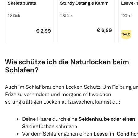
Skelettbürste
Sturdy Detangle Kamm
Leave-i
1 Stück
1 Stück
100 ml
€ 6,99
€ 2,99
1
Click & Collect
Click
Quantity: 1
Wie schütze ich die Naturlocken beim
Schlafen?
Auch im Schlaf brauchen Locken Schutz. Um Reibung u
Frizz zu verhindern und morgens mit weichen
sprungkräftigen Locken aufzuwachen, kannst du:
Deine Haare durch eine
Seidenhaube oder einen
Seidenturban
schützen
Bali Curls by Hank Ge
Bali Curls by Hank Ge
Bali Curls 
Definierendes
Feuchtigkeitsspendende
Haaröl
Vor dem Schlafengehen einen
Leave-in-Conditio
Lockengel
Lockencreme