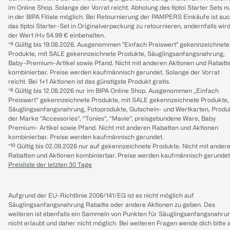
im Online Shop. Solange der Vorrat reicht. Abholung des tiptoi Starter Sets n
in der BIPA Filiale möglich. Bei Retournierung der PAMPERS Einkäufe ist au
das tiptoi Starter-Set in Originalverpackung zu retournieren, andernfalls wir
der Wert iHv 54.99 € einbehalten.
*⁴ Gültig bis 19.08.2026. Ausgenommen "Einfach Preiswert" gekennzeichnete
Produkte, mit SALE gekennzeichnete Produkte, Säuglingsanfangsnahrung,
Baby-Premium-Artikel sowie Pfand. Nicht mit anderen Aktionen und Rabatt
kombinierbar. Preise werden kaufmännisch gerundet. Solange der Vorrat
reicht. Bei 1+1 Aktionen ist das günstigste Produkt gratis.
*⁸ Gültig bis 12.08.2026 nur im BIPA Online Shop. Ausgenommen „Einfach
Preiswert“ gekennzeichnete Produkte, mit SALE gekennzeichnete Produkte,
Säuglingsanfangsnahrung, Fotoprodukte, Gutschein- und Wertkarten, Produ
der Marke “Accessories“, “Tonies“, “Mavie“, preisgebundene Ware, Baby
Premium- Artikel sowie Pfand. Nicht mit anderen Rabatten und Aktionen
kombinierbar. Preise werden kaufmännisch gerundet.
*¹⁰ Gültig bis 02.09.2026 nur auf gekennzeichnete Produkte. Nicht mit ander
Rabatten und Aktionen kombinierbar. Preise werden kaufmännisch gerundet
Preisliste der letzten 30 Tage
Aufgrund der EU-Richtlinie 2006/141/EG ist es nicht möglich auf
Säuglingsanfangsnahrung Rabatte oder andere Aktionen zu geben. Des
weiteren ist ebenfalls ein Sammeln von Punkten für Säuglingsanfangsnahru
nicht erlaubt und daher nicht möglich.
Bei weiteren Fragen wende dich bitte 