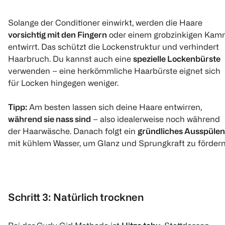
1
Quantity: 1
Quant
Solange der Conditioner einwirkt, werden die Haare
vorsichtig mit den Fingern
oder einem grobzinkigen Ka
entwirrt. Das schützt die Lockenstruktur und verhindert
Haarbruch. Du kannst auch eine
spezielle Lockenbürste
verwenden – eine herkömmliche Haarbürste eignet sich
für Locken hingegen weniger.
GARNIER
GARNIER
Bali Curl
Tipp:
Am besten lassen sich deine Haare entwirren,
FRUCTIS
FRUCTIS Locken
Locke
Feuchtigkeitsspendendes
Methode Haarmaske
Deep H
während sie nass sind
– also idealerweise noch während
Aloe Vera Hair Food 3in1
der Haarwäsche. Danach folgt ein
gründliches Ausspülen
Maske
400 ml
370 ml
200 ml
mit kühlem Wasser, um Glanz und Sprungkraft zu fördern
(
1214
)
(
1833
)
€ 7,69
€ 7,49
100 ml 1,92
100 ml 2,02
Schritt 3: Natürlich trocknen
1
1
Quantity: 1
Quantity: 1
Quant