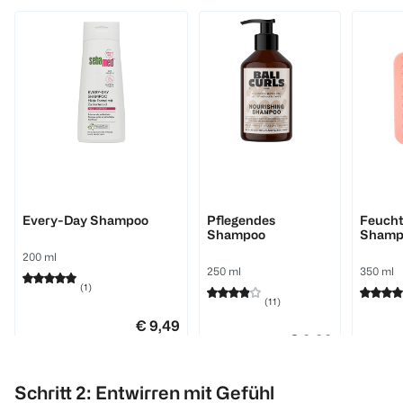
sebamed
Bali Curls by Hank Ge
Monday
Every-Day Shampoo
Pflegendes
Feucht
Shampoo
Shamp
200 ml
250 ml
350 ml
(
1
)
(
11
)
€ 9,49
€ 9,99
100 ml 4,75
100 ml 4,00
Schritt 2: Entwirren mit Gefühl
1
Quantity: 1