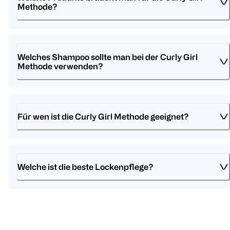
Methode?
Bali Curls by Hank Ge
Got2b
Bali Curls 
Feuchtigkeitsspendende
Curlz
Curl Vo
Lockencreme
Schaumfestiger
Lockmittel Locken
150 ml
Mousse
Welches Shampoo sollte man bei der Curly Girl 
150 ml
250 ml
Methode verwenden?
(
3
)
(
1013
)
€ 9,99
€ 7,99
1
Für wen ist die Curly Girl Methode geeignet?
100 ml 6,66
100 ml 3,20
Quanti
1
1
Quantity: 1
Quantity: 1
Welche ist die beste Lockenpflege?