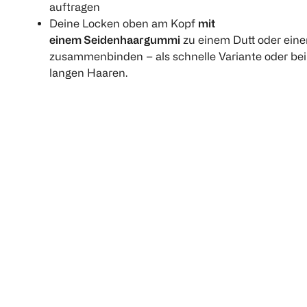
auftragen
30 ml
Deine Locken oben am Kopf
mit
150 ml
150 ml
einem Seidenhaargummi
zu einem Dutt oder eine
(
2
)
(
3
)
zusammenbinden – als schnelle Variante oder bei
langen Haaren.
€ 9,99
€ 9,99
100 ml 6,66
100 ml 6,66
1
Quanti
1
1
Quantity: 1
Quantity: 1
PARSA Beauty
silkn
Haarturban
Silky Air Pro
1 Stück
1 Stück