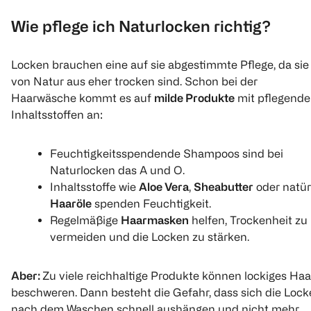
Wie pflege ich Naturlocken richtig?
Locken brauchen eine auf sie abgestimmte Pflege, da sie
von Natur aus eher trocken sind. Schon bei der
Haarwäsche kommt es auf
milde Produkte
mit pflegend
Inhaltsstoffen an:
Feuchtigkeitsspendende Shampoos sind bei
Naturlocken das A und O.
Inhaltsstoffe wie
Aloe Vera
,
Sheabutter
oder natür
Haaröle
spenden Feuchtigkeit.
Regelmäßige
Haarmasken
helfen, Trockenheit zu
vermeiden und die Locken zu stärken.
Aber:
Zu viele reichhaltige Produkte können lockiges Haa
beschweren. Dann besteht die Gefahr, dass sich die Loc
nach dem Waschen schnell aushängen und nicht mehr