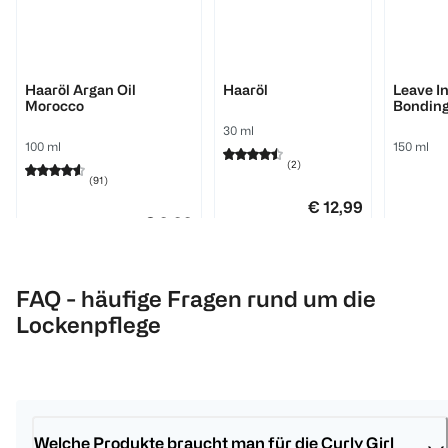
OGX
Bali Curls by Hank Ge
Bali Curls 
Haaröl Argan Oil
Haaröl
Leave I
Morocco
Bonding
30 ml
100 ml
150 ml
(
2
)
(
91
)
€ 12,99
€ 9,99
100 ml 43,30
1
Quanti
1
Quantity: 1
FAQ - häufige Fragen rund um die
1
Quantity: 1
Lockenpflege
Welche Produkte braucht man für die Curly Girl 