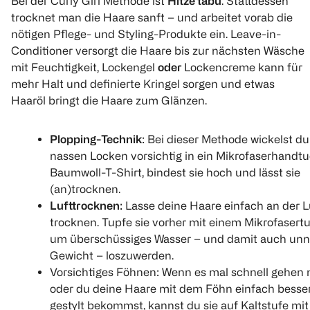
Bei der Curly Girl Methode ist
Hitze tabu
. Stattdessen
trocknet man die Haare sanft – und arbeitet vorab die
nötigen Pflege- und Styling-Produkte ein. Leave-in-
Conditioner versorgt die Haare bis zur nächsten Wäsche
mit Feuchtigkeit, Lockengel
oder
Lockencreme kann für
mehr Halt und definierte Kringel sorgen und etwas
Haaröl bringt die Haare zum Glänzen.
Plopping-Technik
: Bei dieser Methode wickelst du
nassen Locken vorsichtig in ein Mikrofaserhandt
Baumwoll-T-Shirt, bindest sie hoch und lässt sie
(an)trocknen.
Lufttrocknen
: Lasse deine Haare einfach an der L
trocknen. Tupfe sie vorher mit einem Mikrofasertu
um überschüssiges Wasser – und damit auch unn
Gewicht – loszuwerden.
Vorsichtiges Föhnen: Wenn es mal schnell gehen
oder du deine Haare mit dem Föhn einfach besse
gestylt bekommst, kannst du sie auf Kaltstufe mi