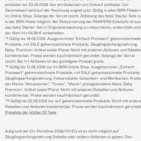
einlösbar bis 30.09.2026. Nur ein Gutschein pro Einkauf einlösbar. Der
Sammelwert wird auf der Rechnung angedruckt. Gültig in allen BIPA Filialen
im Online Shop. Solange der Vorrat reicht. Abholung des tiptoi Starter Sets n
in der BIPA Filiale möglich. Bei Retournierung der PAMPERS Einkäufe ist au
das tiptoi Starter-Set in Originalverpackung zu retournieren, andernfalls wir
der Wert iHv 54.99 € einbehalten.
*⁴ Gültig bis 19.08.2026. Ausgenommen "Einfach Preiswert" gekennzeichnete
Produkte, mit SALE gekennzeichnete Produkte, Säuglingsanfangsnahrung,
Baby-Premium-Artikel sowie Pfand. Nicht mit anderen Aktionen und Rabatt
kombinierbar. Preise werden kaufmännisch gerundet. Solange der Vorrat
reicht. Bei 1+1 Aktionen ist das günstigste Produkt gratis.
*⁸ Gültig bis 12.08.2026 nur im BIPA Online Shop. Ausgenommen „Einfach
Preiswert“ gekennzeichnete Produkte, mit SALE gekennzeichnete Produkte,
Säuglingsanfangsnahrung, Fotoprodukte, Gutschein- und Wertkarten, Produ
der Marke “Accessories“, “Tonies“, “Mavie“, preisgebundene Ware, Baby
Premium- Artikel sowie Pfand. Nicht mit anderen Rabatten und Aktionen
kombinierbar. Preise werden kaufmännisch gerundet.
*¹⁰ Gültig bis 02.09.2026 nur auf gekennzeichnete Produkte. Nicht mit ander
Rabatten und Aktionen kombinierbar. Preise werden kaufmännisch gerundet
Preisliste der letzten 30 Tage
Aufgrund der EU-Richtlinie 2006/141/EG ist es nicht möglich auf
Säuglingsanfangsnahrung Rabatte oder andere Aktionen zu geben. Des