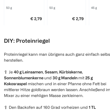
Peanut Caramel
50 g
50 g
45 g
€ 2,79
€ 2,79
1 kg 55,80
1 kg 55,80
1
1
6
Quantity: 1
Quantity: 1
Quantity:
DIY: Proteinriegel
Proteinriegel kann man übrigens auch ganz einfach selbs
herstellen.
🥄 Je
40 g Leinsamen
,
Sesam
,
Kürbiskerne
,
Sonnenblumenkerne
und
30 g Mandeln
mit
25 g
Kokosraspel
mischen und in einer Pfanne ohne Fett bei
mittlerer Hitze goldbraun werden lassen. Anschließend i
ESN
Neoh
Barebells
Mixer zu einer mehligen Masse zerkleinern.
Protein Riegel
Schoko Crossbar
Proteinrieg
Hazelnut Nougat
Peanut Ca
30 g
🥄 Den Backofen auf 160 Grad vorheizen und
1 TL