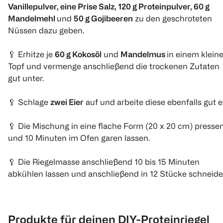
45 g
55 g
Vanillepulver, eine Prise Salz, 120 g Proteinpulver, 60 g
€ 1,59
Mandelmehl
und
50 g Gojibeeren
zu den geschroteten
€ 2,59
Nüssen dazu geben.
100 g 5,30
1 kg 57,56
1
🥄 Erhitze je
60 g Kokosöl
und
Mandelmus
in einem klein
Quantity: 1
6
6
Quantity: 6
Quantity:
Topf und vermenge anschließend die trockenen Zutaten
gut unter.
🥄 Schlage
zwei Eier
auf und arbeite diese ebenfalls gut e
🥄 Die Mischung in eine flache Form (20 x 20 cm) presse
und 10 Minuten im Ofen garen lassen.
🥄 Die Riegelmasse anschließend 10 bis 15 Minuten
abkühlen lassen und anschließend in 12 Stücke schneide
Barebells
Barebells
KoRo
Proteinriegel Lemon
Proteinriegel
Veganer Pr
Cheesecake
Cookies & Cream
Riegel Bro
55 g
55 g
55 g
Produkte für deinen DIY-Proteinriegel