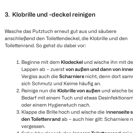
(
4
)
(
9
)
(
2
)
1 l 2,29
Click & Collect
3. Klobrille und -deckel reinigen
€ 2,59
€ 1,99
Click & Collect
1
Quantity: 
1 l 3,70
1 l 2,65
Wasche das Putztuch erneut gut aus und säubere
1
1
1
anschließend den Toilettendeckel, die Klobrille und den
Quantity: 1
Quantity: 1
Quantity: 
Toilettenrand. So gehst du dabei vor:
Beginne mit dem
Klodeckel
und wische ihn mit d
Lappen ab – zuerst
von außen und dann von inne
Vergiss auch die
Scharniere
nicht, denn dort sa
Dettol
Cif
LYSOFORM
Desinfektions
Power + Shine Bad
Badreiniger
sich Schmutz und Keime häufig an.
Reiniger Limetten
& Dusche
Reinige nun die
Klobrille von außen
und wische be
und Minzduft
500 ml
Dr. Beckmann
Bedarf mit einem Tuch und etwas Desinfektionsmi
750 ml
750 ml
Intensiv-Reiniger
oder einem Hygienetuch nach.
WC-Schaum
(
17
)
(
8
)
Klappe die Brille
hoch und wische die I
nnenseite 
€ 3,99
300 g
den Toilettenrand
ab – auch hier gilt: Scharniere n
€ 3,49
vergessen.
€ 2,99
(
7
)
1
1 l 4,65
Quantity: 