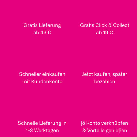
Gratis Lieferung
Gratis Click & Collect
ab 49 €
ab 19 €
tofix
Blue Star
Blue Star
WC Stein Ocean
Blau Aktiv WC-
pronature 
Steine Chlor
Steine Minz
Schneller einkaufen
Jetzt kaufen, später
Eukalyptus
1 Stück
mit Kundenkonto
bezahlen
3 Stück
3 Stück
(
1
)
€ 5,49
€ 1,89
1 Stk 1,83
Click & C
1
Quantity: 1
1
Schnelle Lieferung in
jö Konto verknüpfen
Quantity: 1
1-3 Werktagen
& Vorteile genießen