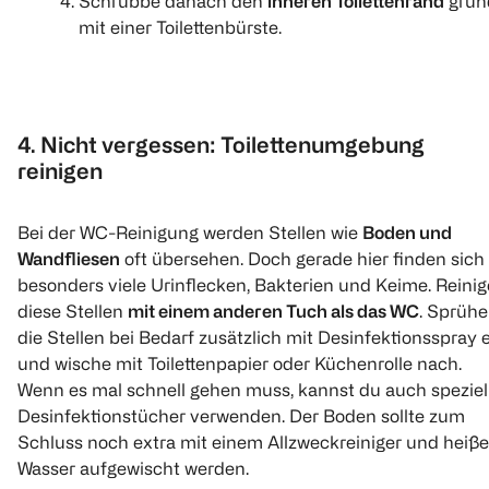
Schrubbe danach den
inneren Toilettenrand
grün
1 l 3,99
€ 4,19
mit einer Toilettenbürste.
1
1
Quantity: 1
Quantity: 1
1 kg 13,97
1
Quantity: 1
4. Nicht vergessen: Toilettenumgebung
reinigen
Bei der WC-Reinigung werden Stellen wie
Boden und
Antikal
Poliboy
Wandfliesen
oft übersehen. Doch gerade hier finden sich
Frischeduft
Badreiniger
besonders viele Urinflecken, Bakterien und Keime. Reinig
Kalkreiniger Spray
diese Stellen
mit einem anderen Tuch als das WC
. Sprühe
500 ml
800 ml
die Stellen bei Bedarf zusätzlich mit Desinfektionsspray 
und wische mit Toilettenpapier oder Küchenrolle nach.
€ 4,99
(
143
)
Wenn es mal schnell gehen muss, kannst du auch speziel
1 l 9,98
€ 3,99
Desinfektionstücher verwenden. Der Boden sollte zum
Schluss noch extra mit einem Allzweckreiniger und heiß
1
1 l 4,99
Quantity: 1
Wasser aufgewischt werden.