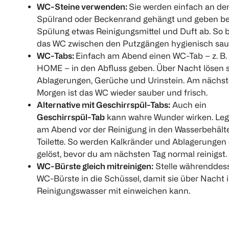
WC-Steine verwenden:
Sie werden einfach an de
Spülrand oder Beckenrand gehängt und geben bei
Spülung etwas Reinigungsmittel und Duft ab. So b
NO NAME
Dettol
SAGROTAN
WC Garnitur
Hygiene-
Hygiene-S
das WC zwischen den Putzgängen hygienisch sau
Reinigungstücher
WC-Tabs:
Einfach am Abend einen WC-Tab – z. B.
1 Stück
250 ml
HOME – in den Abfluss geben. Über Nacht lösen 
60 Stück
Ablagerungen, Gerüche und Urinstein. Am nächs
(
1
€ 8,49
(
34
)
Morgen ist das WC wieder sauber und frisch.
Alternative mit Geschirrspül-Tabs:
Auch ein
€ 3,79
Geschirrspül-Tab
kann wahre Wunder wirken. Leg
1
1 Stk 0,06
Quantity: 1
am Abend vor der Reinigung in den Wasserbehälte
1
Toilette. So werden Kalkränder und Ablagerungen 
Quantity:
1
Quantity: 1
gelöst, bevor du am nächsten Tag normal reinigst.
WC-Bürste gleich mitreinigen:
Stelle währenddes
WC-Bürste in die Schüssel, damit sie über Nacht 
Reinigungswasser mit einweichen kann.