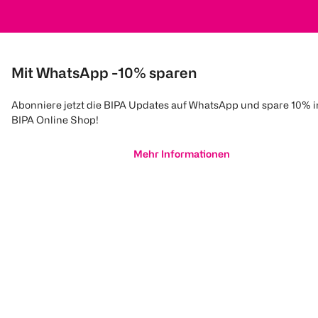
Mit WhatsApp -10% sparen
Abonniere jetzt die BIPA Updates auf WhatsApp und spare 10% 
Blue Star
BIPA Online Shop!
Kraft Aktiv WC-
Steine Blüten
Frische
Mehr Informationen
3 Stück
€ 5,49
1 Stk 1,83
1
Quantity: 1