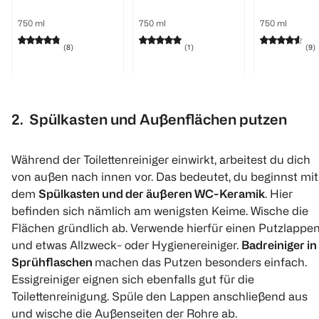
750 ml
750 ml
750 ml
(
8
)
(
1
)
(
9
)
€ 2,49
€ 1,99
1 l 3,32
1 l 2,65
2. Spülkasten und Außenflächen putzen
Click & Collect
1
1
Quantity: 1
Quantity: 
Während der Toilettenreiniger einwirkt, arbeitest du dich
von außen nach innen vor. Das bedeutet, du beginnst mit
dem
Spülkasten und der äußeren WC-Keramik
. Hier
befinden sich nämlich am wenigsten Keime. Wische die
Flächen gründlich ab. Verwende hierfür einen Putzlappe
und etwas Allzweck- oder Hygienereiniger.
Badreiniger in
Sprühflaschen
machen das Putzen besonders einfach.
Frosch
WC-Ente
Blue Star
Essigreiniger eignen sich ebenfalls gut für die
WC-Reiniger
Total Aktiv Gel
Kraft Aktiv 
Himbeer Essig
Ocean Wave
Blütenfrisc
Toilettenreinigung. Spüle den Lappen anschließend aus
und wische die Außenseiten der Rohre ab.