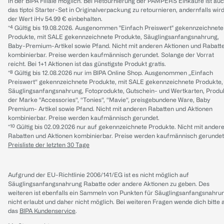
in der BIPA Filiale möglich. Bei Retournierung der PAMPERS Einkäufe ist au
das tiptoi Starter-Set in Originalverpackung zu retournieren, andernfalls wir
der Wert iHv 54.99 € einbehalten.
*⁴ Gültig bis 19.08.2026. Ausgenommen "Einfach Preiswert" gekennzeichnete
Produkte, mit SALE gekennzeichnete Produkte, Säuglingsanfangsnahrung,
Baby-Premium-Artikel sowie Pfand. Nicht mit anderen Aktionen und Rabatt
kombinierbar. Preise werden kaufmännisch gerundet. Solange der Vorrat
reicht. Bei 1+1 Aktionen ist das günstigste Produkt gratis.
*⁸ Gültig bis 12.08.2026 nur im BIPA Online Shop. Ausgenommen „Einfach
Preiswert“ gekennzeichnete Produkte, mit SALE gekennzeichnete Produkte,
Säuglingsanfangsnahrung, Fotoprodukte, Gutschein- und Wertkarten, Produ
der Marke “Accessories“, “Tonies“, “Mavie“, preisgebundene Ware, Baby
Premium- Artikel sowie Pfand. Nicht mit anderen Rabatten und Aktionen
kombinierbar. Preise werden kaufmännisch gerundet.
*¹⁰ Gültig bis 02.09.2026 nur auf gekennzeichnete Produkte. Nicht mit ander
Rabatten und Aktionen kombinierbar. Preise werden kaufmännisch gerundet
Preisliste der letzten 30 Tage
Aufgrund der EU-Richtlinie 2006/141/EG ist es nicht möglich auf
Säuglingsanfangsnahrung Rabatte oder andere Aktionen zu geben. Des
weiteren ist ebenfalls ein Sammeln von Punkten für Säuglingsanfangsnahru
nicht erlaubt und daher nicht möglich.
Bei weiteren Fragen wende dich bitte 
das
BIPA Kundenservice
.