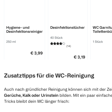
BI HOME
BI HOME
Vivess
Hygiene- und
Desinfektionstücher
WC Garnitu
Desinfektionsreiniger
Toilettenbü
40 Stück
250 ml
1 Stück
(
14
)
€ 3,99
€ 3,19
1 l 15,96
1 Stk 0,08
Click & Collect
1
Quantity:
Zusatztipps für die WC-Reinigung
Click & Collect
Auch nach gründlicher Reinigung können sich mit der Ze
Gerüche, Kalk oder Urinstein
bilden. Mit ein paar einfach
Tricks bleibt dein WC länger frisch: