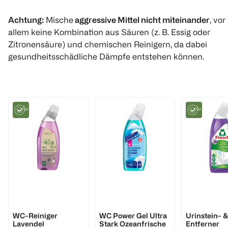
Achtung:
Mische
aggressive Mittel nicht miteinander
, vor
allem keine Kombination aus Säuren (z. B. Essig oder
Zitronensäure) und chemischen Reinigern, da dabei
gesundheitsschädliche Dämpfe entstehen können.
bi good
BI HOME
Frosch
WC-Reiniger
WC Power Gel Ultra
Urinstein- &
Lavendel
Stark Ozeanfrische
Entferner