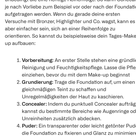
je nach Vorliebe zum Beispiel vor oder nach der Foundat
aufgetragen werden. Wenn du gerade deine ersten
LOOK BY BIPA
MAYBELLINE
L'ORÉAL PARIS
Versuche mit Bronzer, Highlighter und Co. wagst, kann es
Melting Cream
Sunkisser
Lumi Le Glo
aber einfacher sein, sich an einer Reihenfolge zu
Blush nicole
Highlighter Kiss Of
Highlighter 
Shimmer
Pearl Eclat
orientieren. So kannst du beispielsweise dein Tages-Mak
up aufbauen:
4.3 g
1 Stück
1 Stück
€ 3,99
€ 10,99
Vorbereitung:
An erster Stelle stehen eine gründl
Reinigung und Feuchtigkeitspflege. Lasse die Pfle
einziehen, bevor du mit dem Make-up beginnst
1
1
1
Quantity: 1
Quantity: 1
Quantity: 
Grundierung:
Trage die Foundation auf, um einen
gleichmäßigen Teint zu schaffen und
Unregelmäßigkeiten der Haut zu kaschieren.
Concealer:
Indem du punktuell Concealer aufträg
kannst du bestimmte Bereiche wie Augenringe od
Unreinheiten zusätzlich abdecken.
Puder:
Ein transparenter oder leicht getönter Puder
die Foundation zu fixieren und Glanz zu minimier