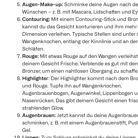
Augen-Make-up:
Schminke deine Augen nach de
Wünschen – z. B. mit Mascara, Lidschatten und Eye
Revolution
Catrice
MAYBELLINE
Cheek Kit breather
Diamond Haze
FIT ME Conc
Contouring:
Mit einem Contouring-Stick und Bro
Highlighter
kannst du das Gesicht konturieren und ihm mehr
1 Stück
1 Stück
Dimension verleihen. Typische Stellen sind unter
1 Stück
(
1
)
(
48
Wangenknochen, entlang der Kinnlinie und an de
(
19
)
€ 3,99
Schläfen.
Rouge:
Mit etwas Rouge auf den Wangen
verleihs
€ 4,99
€ 3,19
deinem Gesicht Frische. Verblende es gut mit de
Bronzer, um einen nahtlosen Übergang zu schaffe
1
1
Highlighter
: Der Highlighter kommt nach dem Br
Quantity: 1
Quantity: 
1
Quantity: 1
und Rouge. Tupfe ihn auf Wangenknochen,
Augenbrauenbogen, Augenwinkel, Lippenbogen 
Nasenrücken. Das gibt deinem Gesicht einen fris
strahlenden Glow.
Augenbrauen:
Jetzt kannst du deine Augenbraue
schminken, z. B. mit einem Augenbrauenstift, Pu
Gel.
Lippen
: Zum Schluss schminkst du deine Lippen.