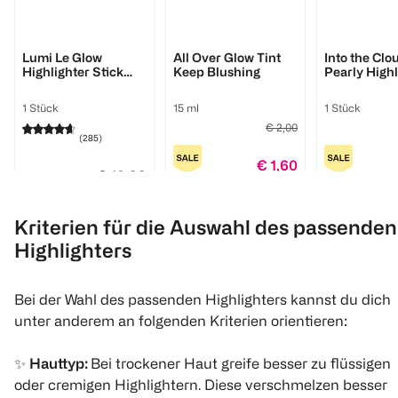
L'ORÉAL PARIS
Catrice
LOOK BY BIPA
Lumi Le Glow
All Over Glow Tint
Into the Clo
Highlighter Stick
Keep Blushing
Pearly Highl
Pink Ballet
Stick 010
1 Stück
15 ml
1 Stück
€ 2,00
(
285
)
€ 1,60
€ 10,99
Click & Collect
Click & C
Kriterien für die Auswahl des passenden
1
Highlighters
Quantity: 1
Bei der Wahl des passenden Highlighters kannst du dich
unter anderem an folgenden Kriterien orientieren:
✨
Hauttyp:
Bei trockener Haut greife besser zu flüssigen
oder cremigen Highlightern. Diese verschmelzen besser