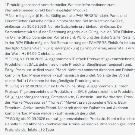
* Produkt gesponsert vom Hersteller. Weitere Informationen zum
Werbetreibenden direkt beim jeweiligen Produkt.
*³ Nur mit gültiger jö Karte. Gültig auf alle PAMPERS Windeln, Pants und
Feuchttücher. Gutschein für ein tiptoi Starter-Set im Wert von 54.99 €,
einlösbar bis 30.09.2026. Nur ein Gutschein pro Einkauf einlösbar. Der
Sammelwert wird auf der Rechnung angedruckt. Gültig in allen BIPA Filialen
im Online Shop. Solange der Vorrat reicht. Abholung des tiptoi Starter Sets n
in der BIPA Filiale möglich. Bei Retournierung der PAMPERS Einkäufe ist au
das tiptoi Starter-Set in Originalverpackung zu retournieren, andernfalls wir
der Wert iHv 54.99 € einbehalten.
*⁴ Gültig bis 19.08.2026. Ausgenommen "Einfach Preiswert" gekennzeichnete
Produkte, mit SALE gekennzeichnete Produkte, Säuglingsanfangsnahrung,
Baby-Premium-Artikel sowie Pfand. Nicht mit anderen Aktionen und Rabatt
kombinierbar. Preise werden kaufmännisch gerundet. Solange der Vorrat
reicht. Bei 1+1 Aktionen ist das günstigste Produkt gratis.
*⁸ Gültig bis 12.08.2026 nur im BIPA Online Shop. Ausgenommen „Einfach
Preiswert“ gekennzeichnete Produkte, mit SALE gekennzeichnete Produkte,
Säuglingsanfangsnahrung, Fotoprodukte, Gutschein- und Wertkarten, Produ
der Marke “Accessories“, “Tonies“, “Mavie“, preisgebundene Ware, Baby
Premium- Artikel sowie Pfand. Nicht mit anderen Rabatten und Aktionen
kombinierbar. Preise werden kaufmännisch gerundet.
*¹⁰ Gültig bis 02.09.2026 nur auf gekennzeichnete Produkte. Nicht mit ander
Rabatten und Aktionen kombinierbar. Preise werden kaufmännisch gerundet
Preisliste der letzten 30 Tage