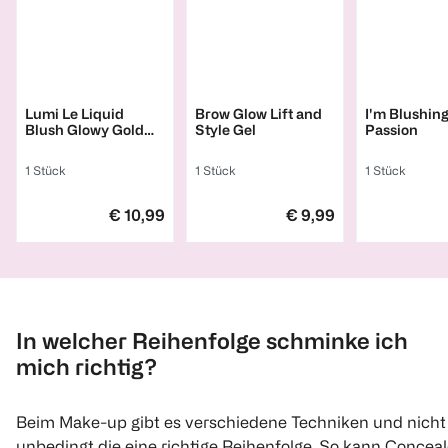
L'ORÉAL PARIS
BeautyLash
GOSH
Lumi Le Liquid
Brow Glow Lift and
I'm Blushin
Blush Glowy Gold
Style Gel
Passion
Pink
1 Stück
1 Stück
1 Stück
€ 10,99
€ 9,99
1
1
1
Quantity: 1
Quantity: 1
Quantity: 
In welcher Reihenfolge schminke ich
mich richtig?
Beim Make-up gibt es verschiedene Techniken und nicht
unbedingt die eine richtige Reihenfolge. So kann Conceal