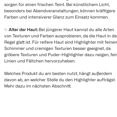
Baby Got Glow
Diamond Haze
sorgen für einen frischen Teint. Bei künstlichem Licht,
Liquid Highlighter
Highlighter
Sassy in Silk
besonders bei Abendveranstaltungen, können kräftigere
10 ml
1 Stück
Farben und intensiverer Glanz zum Einsatz kommen.
(
19
)
€ 3,49
✨
Alter der Haut:
Bei jüngerer Haut kannst du alle Arten
von Texturen und Farben ausprobieren, da die Haut in de
€ 4,99
Regel glatt ist. Für reifere Haut sind Highlighter mit feine
1
Schimmer und cremigen Texturen besser geeignet, da
Quantity: 1
gröbere Texturen und Puder-Highlighter dazu neigen, fei
1
Quantity: 1
Linien und Fältchen hervorzuheben.
Welches Produkt du am besten nutzt, hängt außerdem
davon ab, an welcher Stelle du den Highlighter aufträgst.
Mehr dazu im nächsten Abschnitt.