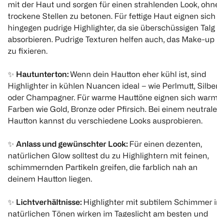
mit der Haut und sorgen für einen strahlenden Look, ohn
NYX Professional Make-up
Catrice
Revolution
trockene Stellen zu betonen. Für fettige Haut eignen sich
Duo Chromatic
Holiday Skin 4 in 1
Cheek Kit b
Illuminating Powder
Luminizer
hingegen pudrige Highlighter, da sie überschüssigen Talg
synthetica
1 Stück
absorbieren. Pudrige Texturen helfen auch, das Make-up
1 Stück
10 ml
zu fixieren.
(
1
)
(
2
)
(
24
)
€ 5,50
€ 2,25
✨
Hautunterton:
Wenn dein Hautton eher kühl ist, sind
Highlighter in kühlen Nuancen ideal – wie Perlmutt, Silbe
€ 4,40
€ 1,80
oder Champagner. Für warme Hauttöne eignen sich war
Farben wie Gold, Bronze oder Pfirsich. Bei einem neutral
1
Quantity: 
Click & Collect
1
Hautton kannst du verschiedene Looks ausprobieren.
Quantity: 1
✨
Anlass und gewünschter Look:
Für einen dezenten,
natürlichen Glow solltest du zu Highlightern mit feinen,
schimmernden Partikeln greifen, die farblich nah an
deinem Hautton liegen.
✨
Lichtverhältnisse:
Highlighter mit subtilem Schimmer 
essence
Catrice
natürlichen Tönen wirken im Tageslicht am besten und