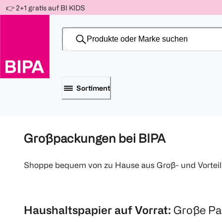
Weiter
👉 2+1 gratis auf BI KIDS
Für
Für
Für
zum
300 Ös
500 Ös
150 Ös
Inhalt
-20%
-10%
-15%
Sortiment
Großpackungen bei BIPA
Shoppe bequem von zu Hause aus Groß- und Vorteilsp
Haushaltspapier auf Vorrat:
Große Pa