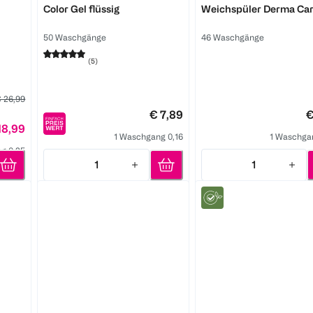
Color Gel flüssig
Weichspüler Derma Ca
50 Waschgänge
46 Waschgänge
(
5
)
 26,99
€ 7,89
€
18,99
1 Waschgang 0,16
1 Waschga
g 0,25
1
1
Quantity: 1
Quantity: 1