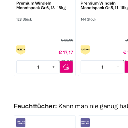
Premium Windeln
Premium Windeln
Monatspack Gr.6, 13-18kg
Monatspack Gr.5, 11-16k
128 Stück
144 Stück
€ 22,90
€
€ 17,17
€ 
1 Stk 0,13
1 S
1
1
Quantity: 1
Quantity: 1
Feuchttücher:
Kann man nie genug ha