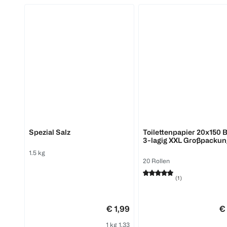
Somat
BI HOME
Spezial Salz
Toilettenpapier 20x150 B
3-lagig XXL Großpackun
1.5 kg
20 Rollen
(
1
)
€ 1,99
€
1 kg 1,33