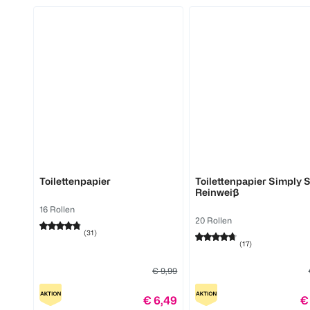
Softis
Zewa
Toilettenpapier
Toilettenpapier Simply S
Reinweiß
16 Rollen
20 Rollen
(
31
)
(
17
)
€ 9,99
€ 6,49
€