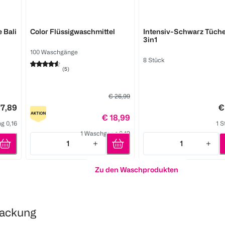
Persil
Dr. Beckmann
 Bali
Color Flüssigwaschmittel
Intensiv-Schwarz Tüch
3in1
100 Waschgänge
8 Stück
(
5
)
€ 26,99
 7,89
€
€ 18,99
g 0,16
1 S
1 Waschgang 0,19
1
1
Quantity: 1
Quantity: 1
Zu den Waschprodukten
packung