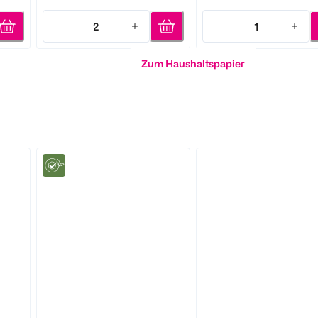
2
1
Quantity: 2
Quantity: 1
Zum Haushaltspapier
Frosch
Persil