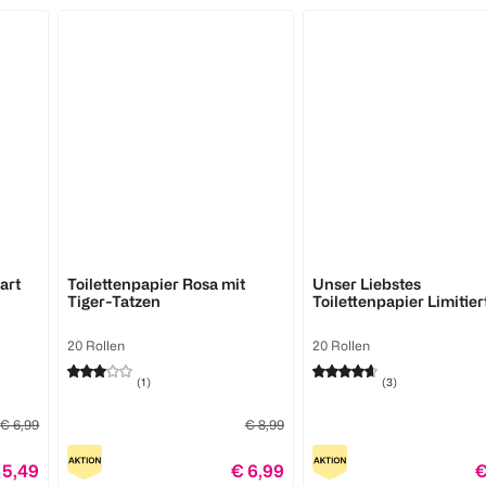
Cosy
Cosy
art
Toilettenpapier Rosa mit
Unser Liebstes
Tiger-Tatzen
Toilettenpapier Limitier
Duftedition Vanille
20 Rollen
20 Rollen
(
1
)
(
3
)
€ 6,99
€ 8,99
 5,49
€ 6,99
€