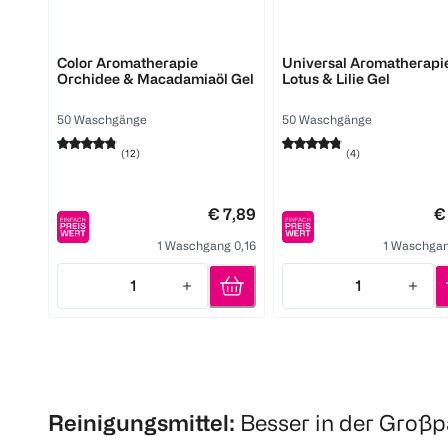
Weißer Riese
Weißer Riese
Color Aromatherapie
Universal Aromatherapie
Orchidee & Macadamiaöl Gel
Lotus & Lilie Gel
50 Waschgänge
50 Waschgänge
(
12
)
(
4
)
€ 7,89
€
1 Waschgang 0,16
1 Waschgan
1
1
Quantity: 1
Quantity: 1
Reinigungsmittel:
Besser in der Groß