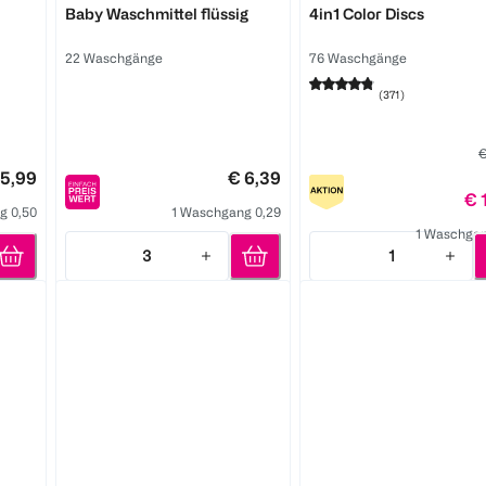
Baby Waschmittel flüssig
4in1 Color Discs
22 Waschgänge
76 Waschgänge
(
371
)
€
 5,99
€ 6,39
€ 
g 0,50
1 Waschgang 0,29
1 Waschgan
3
1
Quantity: 3
Quantity: 1