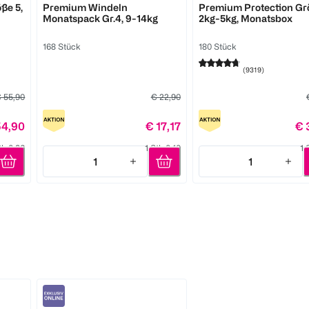
ße 5,
Premium Windeln
Premium Protection Grö
Monatspack Gr.4, 9-14kg
2kg-5kg, Monatsbox
168 Stück
180 Stück
(
9319
)
 55,90
€ 22,90
54,90
€ 17,17
€ 
tk 0,36
1 Stk 0,10
1 
1
1
Quantity: 1
Quantity: 1