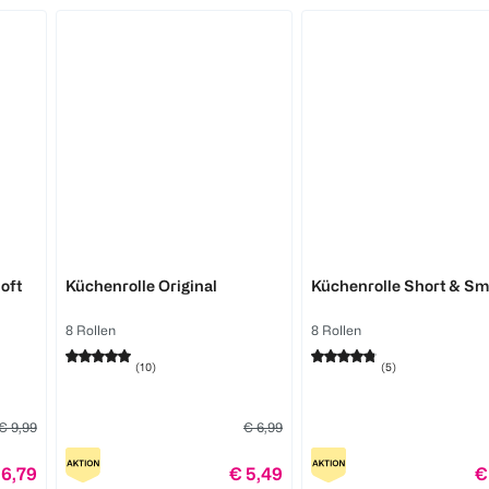
Plenty
Plenty
oft
Küchenrolle Original
Küchenrolle Short & Sm
8 Rollen
8 Rollen
(
10
)
(
5
)
€ 9,99
€ 6,99
 6,79
€ 5,49
€