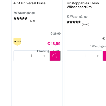
4in1 Universal Discs
Unstoppables Fresh
Wäscheparfüm
76 Waschgänge
12 Waschgänge
(
323
)
(
1464
)
€ 26,99
€
€ 18,99
1 Waschgan
1 Waschgang 0,25
1
1
Quantity: 1
Quantity: 1