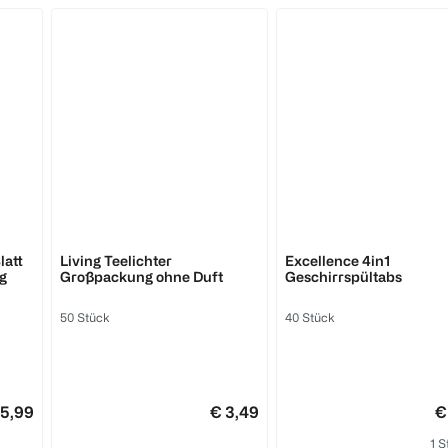
BI HOME
Somat
latt
Living Teelichter
Excellence 4in1
g
Großpackung ohne Duft
Geschirrspültabs
50 Stück
40 Stück
 5,99
€ 3,49
€
1 S