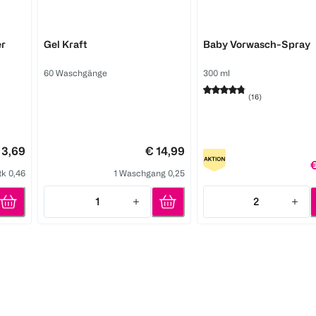
Persil
Frosch
er
Gel Kraft
Baby Vorwasch-Spray
60 Waschgänge
300 ml
(
16
)
 3,69
€ 14,99
€
tk 0,46
1 Waschgang 0,25
1
2
Quantity: 1
Quantity: 2