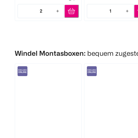
2
1
Quantity: 2
Quantity: 1
Windel Montasboxen:
bequem zugestel
BABYWELL
BABYWELL