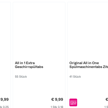
Somat
FAIRY
All in 1 Extra
Original All in One
Geschirrspültabs
Spülmaschinentabs Zit
55 Stück
41 Stück
 9,99
€ 9,99
€
tk 0,25
1 Stk 0,18
1 