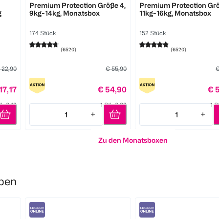
Premium Protection Größe 4,
Premium Protection Grö
g
9kg-14kg, Monatsbox
11kg-16kg, Monatsbox
174 Stück
152 Stück
(
6520
)
(
6520
)
 22,90
€ 55,90
€
17,17
€ 54,90
€ 
tk 0,12
1 Stk 0,32
1 S
1
1
Quantity: 1
Quantity: 1
Zu den Monatsboxen
ben