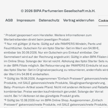
© 2026 BIPA Parfumerien Gesellschaft m.b.H.
AGB
Impressum
Datenschutz
Vertrag widerrufen
Cooki
* Produkt gesponsert vom Hersteller. Weitere Informationen zum
Werbetreibenden direkt beim jeweiligen Produkt.
*³ Nur mit gültiger jö Karte. Gültig auf alle PAMPERS Windeln, Pants und
Feuchttücher. Gutschein für ein tiptoi Starter-Set im Wert von 54.99 €,
einlösbar bis 30.09.2026. Nur ein Gutschein pro Einkauf einlösbar. Der
Sammelwert wird auf der Rechnung angedruckt. Gültig in allen BIPA Filialen
im Online Shop. Solange der Vorrat reicht. Abholung des tiptoi Starter Sets n
in der BIPA Filiale möglich. Bei Retournierung der PAMPERS Einkäufe ist au
das tiptoi Starter-Set in Originalverpackung zu retournieren, andernfalls wir
der Wert iHv 54.99 € einbehalten.
*⁴ Gültig bis 19.08.2026. Ausgenommen "Einfach Preiswert" gekennzeichnete
Produkte, mit SALE gekennzeichnete Produkte, Säuglingsanfangsnahrung,
Baby-Premium-Artikel sowie Pfand. Nicht mit anderen Aktionen und Rabatt
kombinierbar. Preise werden kaufmännisch gerundet. Solange der Vorrat
reicht. Bei 1+1 Aktionen ist das günstigste Produkt gratis.
*⁸ Gültig bis 12.08.2026 nur im BIPA Online Shop. Ausgenommen „Einfach
Preiswert“ gekennzeichnete Produkte, mit SALE gekennzeichnete Produkte,