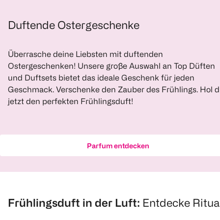
lipgloss Glowy
Champions 
Gummy
Special Edit
150 g
Duftende Ostergeschenke
Rasierer fü
10 ml
1 Stück
(
3
)
(
1
)
Überrasche deine Liebsten mit duftenden
€ 2,99
€ 1,29
Ostergeschenken! Unsere große Auswahl an Top Düften
100 g 1,99
und Duftsets bietet das ideale Geschenk für jeden
1
Geschmack. Verschenke den Zauber des Frühlings. Hol d
Quantity: 
1
Quantity: 1
1
jetzt den perfekten Frühlingsduft!
Quantity: 1
Parfum entdecken
Baylis & Harding
BiOBUDDi
Baylis & Harding
Frühlingsduft in der Luft:
Entdecke Ritua
Geschenkset
Bio-Bausteine
Geschenkse
Polizeistation
Handpflege