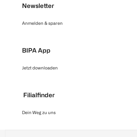
14 g
1 Paar
Newsletter
€ 14,99
€ 0,79
Anmelden & sparen
Click & Collect
1
Quantity: 1
BIPA App
Jetzt downloaden
Filialfinder
Dein Weg zu uns