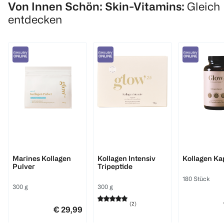
Von Innen Schön: Skin-Vitamins:
Gleich
entdecken
Glow 25
Glow 25
Glow 25
Marines Kollagen
Kollagen Intensiv
Kollagen Ka
Pulver
Tripeptide
180 Stück
300 g
300 g
(
2
)
€ 29,99