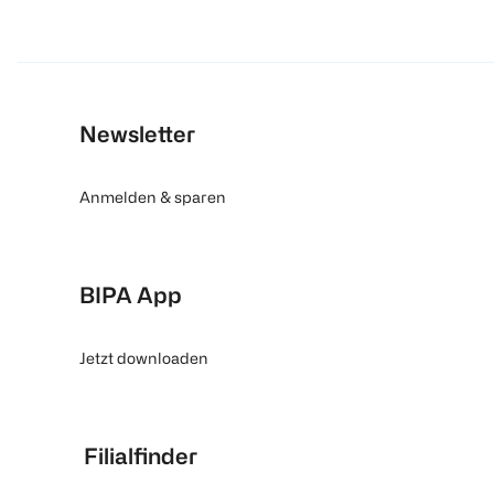
NIVEA
NIVEA
L'ORÉAL PARIS
Luminous 630° Anti
Luminous 630° Anti
CC-Creme C
Spot CC Fluid LSF
Spot CC Fluid LSF
Magic Anti-
30 Deep
30 Light
Rötungen
40 ml
40 ml
1 Stück
Newsletter
(
64
€ 29,99
€ 29,99
100 ml 74,98
100 ml 74,98
Anmelden & sparen
1
1
Quantity: 1
Quantity: 1
1
Quantity: 
BIPA App
Jetzt downloaden
Filialfinder
GOSH