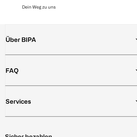
BB Stick Warm
Dein Weg zu uns
Beige
9 g
€ 24,99
Über BIPA
1
Quantity: 1
FAQ
Services
Sicher bezahlen