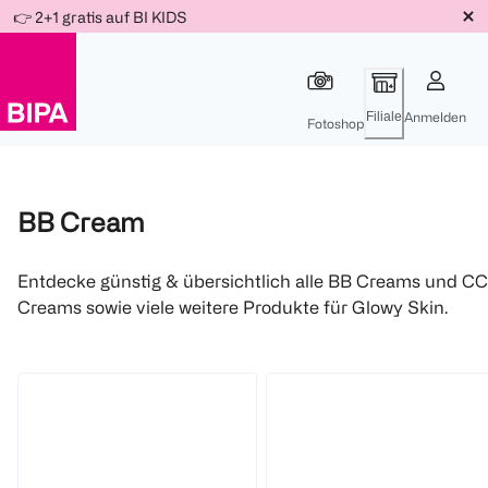
Weiter
👉 2+1 gratis auf BI KIDS
Für
Für
Für
zum
300 Ös
500 Ös
150 Ös
Inhalt
-20%
-10%
-15%
Filiale
Anmelden
Fotoshop
BB Cream
Entdecke günstig & übersichtlich alle BB Creams und CC
Creams sowie viele weitere Produkte für Glowy Skin.