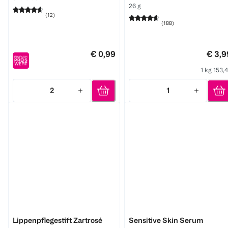
26 g
(
12
)
(
188
)
€ 0,99
€ 3,9
MERZ SPEZIAL
Abtei
1 kg 153,
Haut - Haare - Nägel
Beauty Kollagen
Dragees
2
1
10 Stück
Quantity: 2
Quantity: 1
120 Stück
€ 21,99
(
5
)
1 Stk 2,20
€ 18,99
1
1 Stk 0,16
Quantity: 1
1
Quantity: 1
bebe
Health & Beauty
Lippenpflegestift Zartrosé
Sensitive Skin Serum