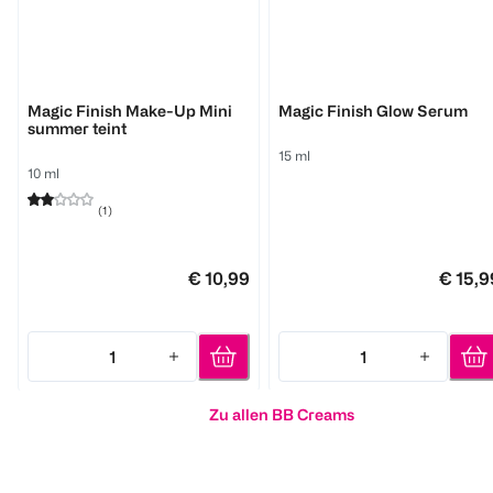
M. Asam
M. Asam
Magic Finish Make-Up Mini
Magic Finish Glow Serum
summer teint
15 ml
10 ml
(
1
)
€ 10,99
€ 15,9
1
1
Quantity: 1
Quantity: 1
Zu allen BB Creams