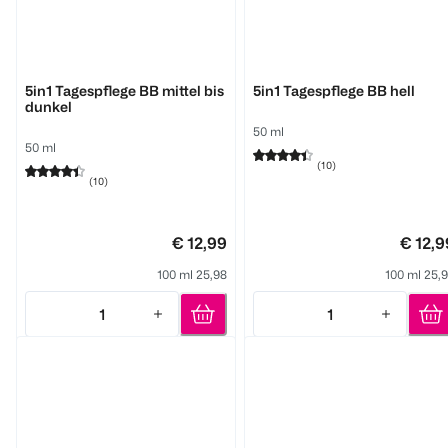
NIVEA
NIVEA
5in1 Tagespflege BB mittel bis
5in1 Tagespflege BB hell
dunkel
50 ml
50 ml
(
10
)
(
10
)
€ 12,99
€ 12,9
100 ml 25,98
100 ml 25,
1
1
Quantity: 1
Quantity: 1