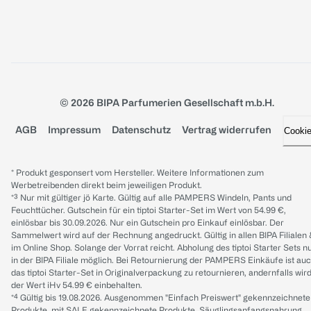
© 2026 BIPA Parfumerien Gesellschaft m.b.H.
AGB
Impressum
Datenschutz
Vertrag widerrufen
Cooki
* Produkt gesponsert vom Hersteller. Weitere Informationen zum
Werbetreibenden direkt beim jeweiligen Produkt.
*³ Nur mit gültiger jö Karte. Gültig auf alle PAMPERS Windeln, Pants und
Feuchttücher. Gutschein für ein tiptoi Starter-Set im Wert von 54.99 €,
einlösbar bis 30.09.2026. Nur ein Gutschein pro Einkauf einlösbar. Der
Sammelwert wird auf der Rechnung angedruckt. Gültig in allen BIPA Filialen
im Online Shop. Solange der Vorrat reicht. Abholung des tiptoi Starter Sets n
in der BIPA Filiale möglich. Bei Retournierung der PAMPERS Einkäufe ist au
das tiptoi Starter-Set in Originalverpackung zu retournieren, andernfalls wir
der Wert iHv 54.99 € einbehalten.
*⁴ Gültig bis 19.08.2026. Ausgenommen "Einfach Preiswert" gekennzeichnete
Produkte, mit SALE gekennzeichnete Produkte, Säuglingsanfangsnahrung,