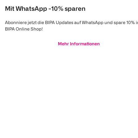
Mit WhatsApp -10% sparen
Abonniere jetzt die BIPA Updates auf WhatsApp und spare 10% 
NIVEA
NIVEA
MAYBELLINE
BIPA Online Shop!
Luminous 630° Anti
5in1 Tagespflege BB
Fit me Nude
Spot CC Fluid LSF
hell
Cream 10
30
Mehr Informationen
1 Stück
50 ml
30 ml
(
10
)
€ 29,99
€ 12,99
100 ml 74,98
100 ml 25,98
1
1
Quantity: 1
Quantity: 
1
Quantity: 1