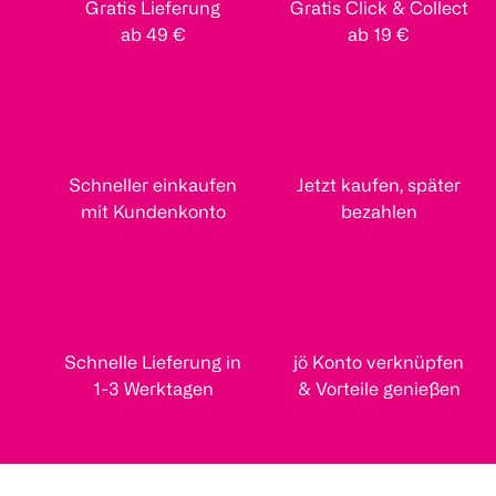
Gratis Lieferung
Gratis Click & Collect
ab 49 €
ab 19 €
MAYBELLINE
MAYBELLINE
NIVEA
Fit me Nude BB
Fit me Nude BB
5in1 Tagesp
Cream 60
Cream 40
mittel bis d
Schneller einkaufen
Jetzt kaufen, später
30 ml
30 ml
50 ml
mit Kundenkonto
bezahlen
(
10
)
€ 4,99
€ 4,99
10
1
1
Quantity: 1
Quantity: 1
Schnelle Lieferung in
jö Konto verknüpfen
1
Quantity: 
1-3 Werktagen
& Vorteile genießen